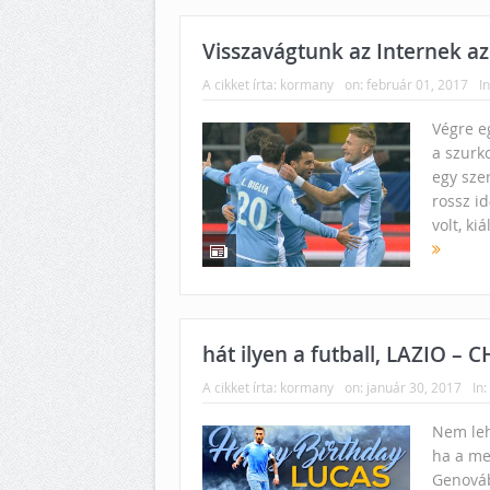
Visszavágtunk az Internek a
A cikket írta:
kormany
on:
február 01, 2017
In
Végre eg
a szurko
egy sze
rossz i
volt, kiá
hát ilyen a futball, LAZIO – 
A cikket írta:
kormany
on:
január 30, 2017
In:
Nem leh
ha a me
Genováb