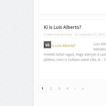
Ki is Luis Alberto?
A cikket írta:
kormany
on:
augusztus 31, 2016
Luis Alb
Rómába 
mielőtt tollat ragad, hogy aláírjon a La
játékos, nem is tudtam sokat róla, d...
T
1
2
3
4
›
»