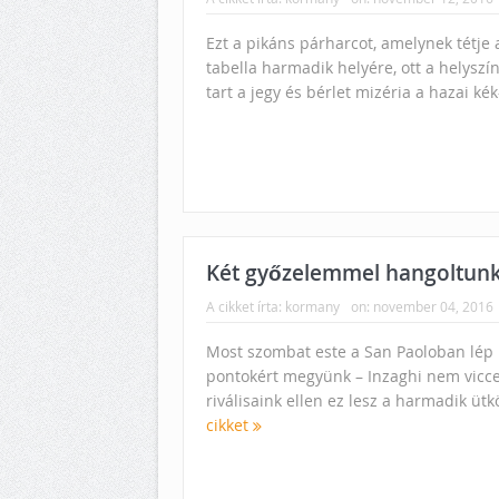
Ezt a pikáns párharcot, amelynek tétje a
tabella harmadik helyére, ott a helysz
tart a jegy és bérlet mizéria a hazai kék
Két győzelemmel hangoltunk
A cikket írta:
kormany
on:
november 04, 2016
Most szombat este a San Paoloban lép 
pontokért megyünk – Inzaghi nem vicce
riválisaink ellen ez lesz a harmadik ütk
cikket