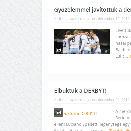
Győzelemmel javítottuk a de
A cikket írta:
kormany
on:
december 12, 2016
Elvettü
sorozat
hazai p
Balde n
Lulic...
Elbuktuk a DERBYT!
A cikket írta:
kormany
on:
december 05, 2016
A merda
Serie A
ellen! Luciano Spalletti legénysége eg
ők játszottak passzívan, m...
Tovább olv