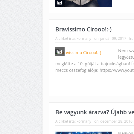
Bravissimo Cirooo!:-)
A cikket írta:
kormany
on:
január 09, 2017
In:
Nem szá
legyőztü
meglőtte a 10. gólját a bajnokságban!
meccs összefoglalója: https://www.yout
Be vagyunk árazva? Újabb ver
A cikket írta:
kormany
on:
december 28, 2016
Nagyon 