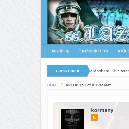
Kezdőlap
Facebook Hírek
A Klu
0:1
Micsoda drámai végjáték Milánóban!
FRISS HÍREK
Szerencsés döntetlen a
HOME
ARCHIVES BY: KORMANY
kormany