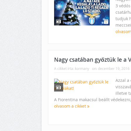
3 védős
csatárh
tudjuk h
meccsein
olvasom
Nagy csatában győztük le a V
A cikket írta:
kormany
on:
december 19, 2016
Azzal a 
visszav
illetve
A Fiorentina makacsul beállt védekezni, 
olvasom a cikket