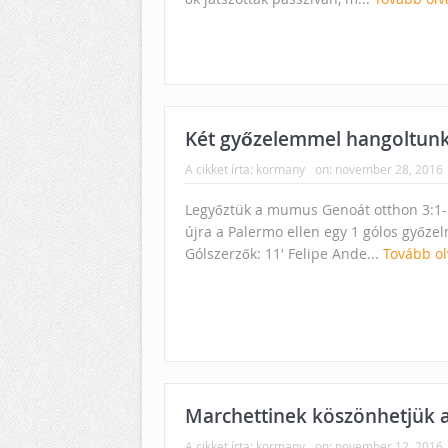
Két győzelemmel hangoltunk
A cikket írta:
kormany
on:
november 28, 2016
Legyőztük a mumus Genoát otthon 3:1-r
újra a Palermo ellen egy 1 gólos győze
Gólszerzők: 11′ Felipe Ande...
Tovább ol
Marchettinek köszönhetjük 
A cikket írta:
kormany
on:
november 12, 2016