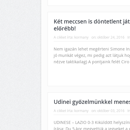
Két meccsen is döntetlent já
előrébb!
A cikket írta:
kormany
on:
október 24, 2016
In
Nem igazán lehet megérteni Simone Inz
jó munkát végez, mi pedig azt látjuk h
nézve taktikailag) A pontjaink felét Ciro
Udinei győzelmünkkel menesz
A cikket írta:
kormany
on:
október 03, 2016
In
UDINESE – LAZIO 0-3 Kiküldött helyszín
írása: Du 5-kor megvettük a jegyeket a 