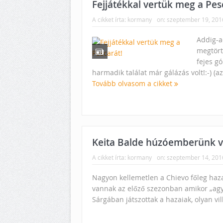
Fejjátékkal vertük meg a Pes
A cikket írta:
kormany
on:
szeptember 19, 201
Addig-a
megtört
fejes gó
harmadik találat már gálázás volt!:-) (a
Tovább olvasom a cikket
Keita Balde húzóemberünk v
A cikket írta:
kormany
on:
szeptember 14, 201
Nagyon kellemetlen a Chievo főleg haz
vannak az előző szezonban amikor „agy
Sárgában játszottak a hazaiak, olyan vil