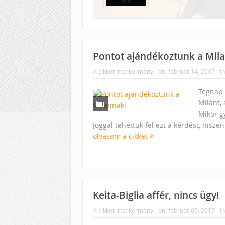
Pontot ajándékoztunk a Mil
A cikket írta:
kormany
on:
február 14, 2017
I
Tegnap 
Milánt,
Mikor g
Joggal tehettük fel ezt a kérdést, hisze
olvasom a cikket
Keita-Biglia affér, nincs ügy!
A cikket írta:
kormany
on:
február 07, 2017
In