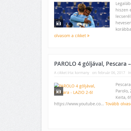
Legaláb
hiszen e
lecserél
hevesen
korábban
olvasom a cikket
PAROLO 4 góljával, Pescara –
A cikket írta:
kormany
on:
február 06, 2017
In
Pescara 
Parolo, 
Keita, 
https://www.youtube.co...
Tovább olvas