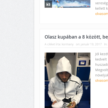
vereség
kellett 
olvasom
Olasz kupában a 8 között, bej
A cikket írta:
kormany
on:
január 19, 2017
In:
Jól kez
kedvelt 
huszadi
Megvolt
növeljü
olvasom