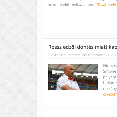
kezdete előtt nyitva a pén...
Tovább olv
Rossz edzői döntés miatt ka
A cikket írta:
kormany
on:
szeptember 21, 201
Nincs e
Simone 
pályára
hullámz
mezőnyb
olvasom