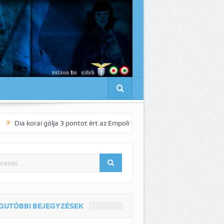
i gólja 3 pontot ért az Empoli vendégeként!
Pedro elnyűhetetlen!:-)
GUTÓBBI BEJEGYZÉSEK