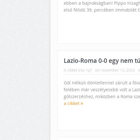
ebben a bajnokságban! Pippo Inzaghi
első félidő 39. percében Immobilét
Lazio-Roma 0-0 egy nem tú
A cikket írta:
rq7
on:
november 13, 2023
I
Gól nélküli döntetlennel zárult a főv
felében már veszélyesebb volt a Lazió
gólszerzéshez, miközben a Roma sze
a cikket