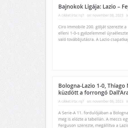
Bajnokok Ligája: Lazio – F
A cikket írta:
rq7
on:
november 08, 2023
I
Ciro Immobile 200. gólját szerezte a
elleni 1-0-s győzelemmel újraéleszt
való továbbjutásra. A Lazio csapatka
Bologna-Lazio 1-0, Thiago
küzdött a forrongó Dall’Ara
A cikket írta:
rq7
on:
november 06, 2023
I
A Serie-A 11. fordulójában a Bologna
meg is előzte a tabellán. A meccs eg
Ferguson szerezte, megállítva a Lazi