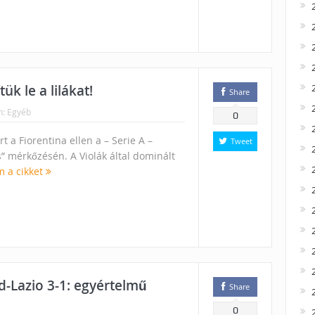
ük le a lilákat!
Share
n:
Egyéb
0
 a Fiorentina ellen a – Serie A –
Tweet
s” mérkőzésén. A Violák által dominált
m a cikket
d-Lazio 3-1: egyértelmű
Share
0