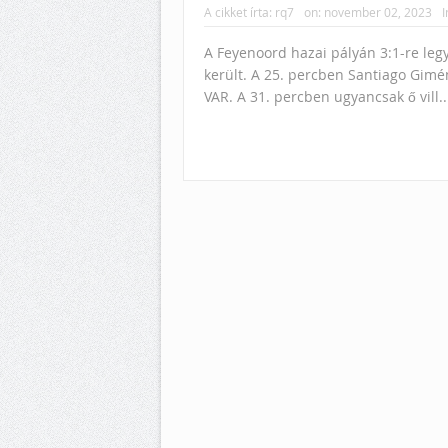
A cikket írta:
rq7
on:
november 02, 2023
I
A Feyenoord hazai pályán 3:1-re legyő
került. A 25. percben Santiago Giméne
VAR. A 31. percben ugyancsak ő vill.