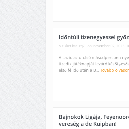
Időntúli tizenegyessel győzt
A cikket írta:
rq7
on:
november 02, 2023
I
A Lazio az utolsó másodpercben nyert
tizedik játéknapját lezáró késői „eső
első félidő után a B...
Tovább olvaso
Bajnokok Ligája, Feyenoor
vereség a de Kuipban!