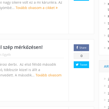
 nagy sikere volt ez a mi kárunkra. Az
 Gyömbé...
Tovább olvasom a cikket
l szép mérkőzésen!
Share
n:
Egyéb
0
árosi derbi. Az első félidő második
Tweet
AR
, többször közel is állt a
nvedett. A második...
Tovább olvasom