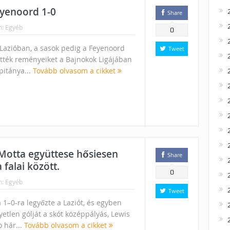
eyenoord 1-0
Share
n:
Egyéb
0
 Lazióban, a sasok pedig a Feyenoord
Tweet
ették reményeiket a Bajnokok Ligájában
pitánya...
Tovább olvasom a cikket
 Motta együttese hősiesen
Share
 falai között.
0
n:
Egyéb
Tweet
 1–0-ra legyőzte a Laziót, és egyben
yetlen gólját a skót középpályás, Lewis
o hár...
Tovább olvasom a cikket