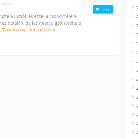
n:
Egyéb
Tweet
zte a Laziót, és ezzel a csoport élére
z betalált, de les miatt a gólt törölte a
..
Tovább olvasom a cikket