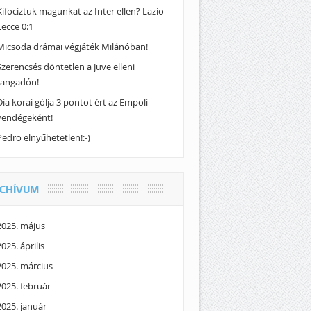
Kifociztuk magunkat az Inter ellen? Lazio-
Lecce 0:1
Micsoda drámai végjáték Milánóban!
Szerencsés döntetlen a Juve elleni
rangadón!
Dia korai gólja 3 pontot ért az Empoli
vendégeként!
Pedro elnyűhetetlen!:-)
CHÍVUM
2025. május
2025. április
2025. március
2025. február
2025. január