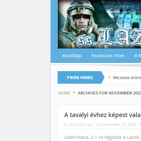
Kezdőlap
Facebook Hírek
A 
 magunkat az Inter ellen? Lazio-Lecce 0:1
FRISS HÍREK
Micsoda drámai végjáték M
HOME
ARCHIVES FOR NOVEMBER 202
A tavalyi évhez képest val
A cikket írta:
rq7
on:
november 27, 2023
I
Salernitana, 2-1-re legyőzte a Lazió