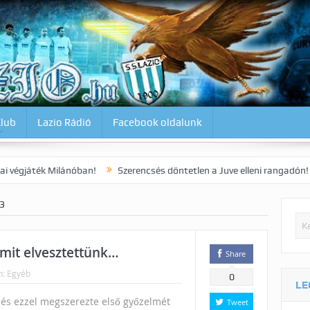
Klub
Lazio Rádió
Facebook oldalunk
ilánóban!
Szerencsés döntetlen a Juve elleni rangadón!
Dia kora
3
amit elvesztettünk…
Share
n:
Egyéb
0
LE
t, és ezzel megszerezte első győzelmét
Tweet