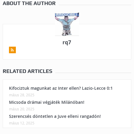
ABOUT THE AUTHOR
rq7
RELATED ARTICLES
Kifociztuk magunkat az Inter ellen? Lazio-Lecce 0:1
május 28, 2025
Micsoda drámai végjáték Milánóban!
május 20, 2025
Szerencsés döntetlen a Juve elleni rangadón!
május 12, 2025