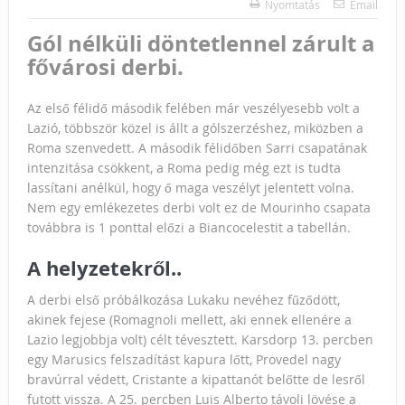
Nyomtatás
Email
Gól nélküli döntetlennel zárult a
fővárosi derbi.
Az első félidő második felében már veszélyesebb volt a
Lazió, többször közel is állt a gólszerzéshez, miközben a
Roma szenvedett. A második félidőben Sarri csapatának
intenzitása csökkent, a Roma pedig még ezt is tudta
lassítani anélkül, hogy ő maga veszélyt jelentett volna.
Nem egy emlékezetes derbi volt ez de Mourinho csapata
továbbra is 1 ponttal előzi a Biancocelestit a tabellán.
A helyzetekről..
A derbi első próbálkozása Lukaku nevéhez fűződött,
akinek fejese (Romagnoli mellett, aki ennek ellenére a
Lazio legjobbja volt) célt tévesztett. Karsdorp 13. percben
egy Marusics felszadítást kapura lőtt, Provedel nagy
bravúrral védett, Cristante a kipattanót belőtte de lesről
futott vissza. A 25. percben Luis Alberto távoli lövése a