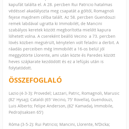
kapufát találta el. A 28. percben Rui Patricio hatalmas
védéssel akadályozta meg csapatát a góltól, Romagnoli
fejese majdnem célba talált. Az 58. percben Guendouzi
remek labdával ugratta ki Immobilét, de Mancini
szabályos keretek között megborította mielőtt kapura
lőhetett volna. A csereként beálló Vecino a 73. percben
lövés közben megsérült, kénytelen volt feladni a derbit. A
ráadás perceiben még Immobilét a 16-os belül jól
meggyötörte Llorente, ami után közte és Paredes között
heves szájkarate kezdődött és ez a lefújás után is
folytatódott.
ÖSSZEFOGLALÓ
Lazio (4-3-3): Provedel; Lazzari, Patric, Romagnoli, Marusic
(82′ Hysaj); Cataldi (65′ Vecino, 75′ Rovella), Guendouzi,
Luis Alberto; Felipe Anderson, (82′ Kamada), Immobile,
Pedro(Isaksen 65′)
Róma (3-5-2): Rui Patricio; Mancini, Llorente, N’Dicka;