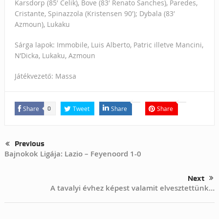
Karsdorp (85′ Celik), Bove (83′ Renato Sanches), Paredes,
Cristante, Spinazzola (Kristensen 90′); Dybala (83′
Azmoun), Lukaku
Sárga lapok: Immobile, Luis Alberto, Patric illetve Mancini,
N’Dicka, Lukaku, Azmoun
Játékvezető: Massa
Share
Tweet
Share
Share
0
Previous
Bajnokok Ligája: Lazio – Feyenoord 1-0
Next
A tavalyi évhez képest valamit elvesztettünk…