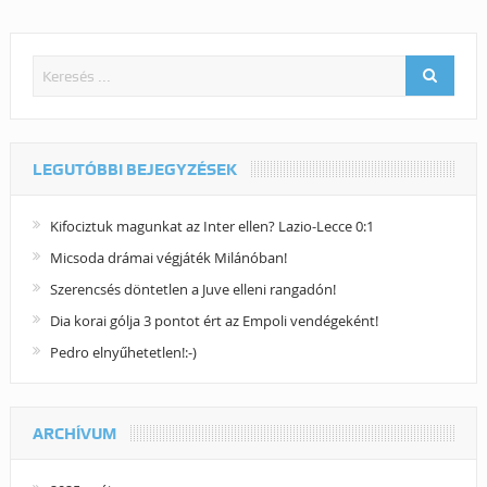
LEGUTÓBBI BEJEGYZÉSEK
Kifociztuk magunkat az Inter ellen? Lazio-Lecce 0:1
Micsoda drámai végjáték Milánóban!
Szerencsés döntetlen a Juve elleni rangadón!
Dia korai gólja 3 pontot ért az Empoli vendégeként!
Pedro elnyűhetetlen!:-)
ARCHÍVUM