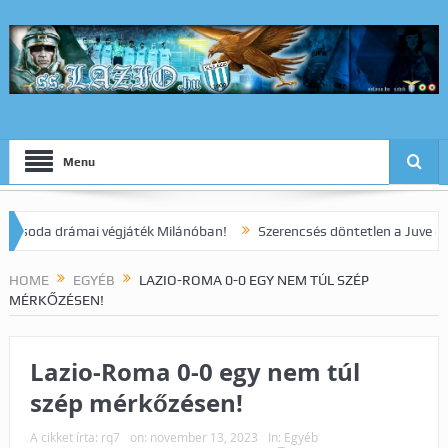
Menu
a drámai végjáték Milánóban!
Szerencsés döntetlen a Juve elleni r
HOME
EGYÉB
LAZIO-ROMA 0-0 EGY NEM TÚL SZÉP
MÉRKŐZÉSEN!
Lazio-Roma 0-0 egy nem túl
szép mérkőzésen!
A cikket írta:
rq7
on:
november 13, 2023
In:
Egyéb