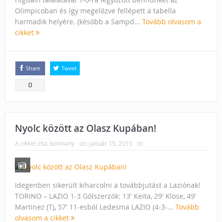
Olimpicoban és így megelőzve fellépett a tabella
harmadik helyére. (később a Sampd...
Tovább olvasom a
cikket
Share
Tweet
0
Nyolc között az Olasz Kupában!
A cikket írta:
kormany
on:
január 15, 2015
In:
Idegenben sikerült kiharcolni a továbbjutást a Laziónak!
TORINO – LAZIO 1-3 Gólszerzők: 13′ Keita, 29′ Klose, 49′
Martinez (T), 57′ 11-esből Ledesma LAZIO (4-3-...
Tovább
olvasom a cikket