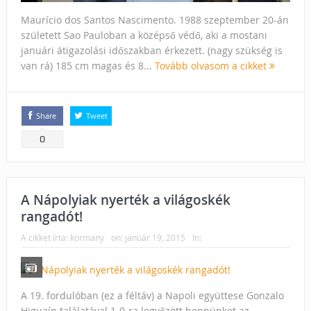
Maurício dos Santos Nascimento. 1988 szeptember 20-án
született Sao Pauloban a középső védő, aki a mostani
januári átigazolási időszakban érkezett. (nagy szükség is
van rá) 185 cm magas és 8...
Tovább olvasom a cikket
Share
Tweet
0
A Nápolyiak nyerték a világoskék
rangadót!
A cikket írta:
kormany
on:
január 19, 2015
In:
A 19. fordulóban (ez a féltáv) a Napoli együttese Gonzalo
Higuaín találatával 1-0-ra legyőzött bennünket az