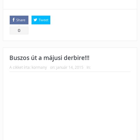
Share
Tweet
0
Buszos út a májusi derbire!!!
A cikket írta:
kormany
on:
január 14, 2015
In: