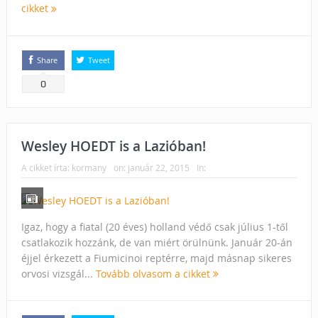
cikket
Share
Tweet
0
Wesley HOEDT is a Lazióban!
A cikket írta:
kormany
on:
január 22, 2015
In:
Igaz, hogy a fiatal (20 éves) holland védő csak július 1-től
csatlakozik hozzánk, de van miért örülnünk. Január 20-án
éjjel érkezett a Fiumicinoi reptérre, majd másnap sikeres
orvosi vizsgál...
Tovább olvasom a cikket