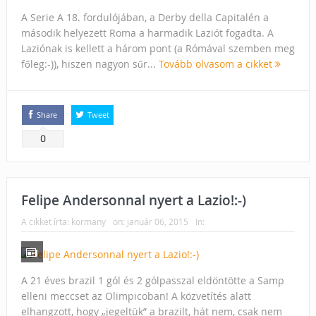
A Serie A 18. fordulójában, a Derby della Capitalén a
második helyezett Roma a harmadik Laziót fogadta. A
Laziónak is kellett a három pont (a Rómával szemben meg
főleg:-)), hiszen nagyon sűr...
Tovább olvasom a cikket
Share
Tweet
0
Felipe Andersonnal nyert a Lazio!:-)
A cikket írta:
kormany
on:
január 06, 2015
In:
A 21 éves brazil 1 gól és 2 gólpasszal eldöntötte a Samp
elleni meccset az Olimpicoban! A közvetítés alatt
elhangzott, hogy „jegeltük” a brazilt, hát nem, csak nem