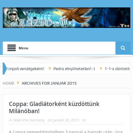
Menu
oli vendégeként!
Pedro elnyűhetetlen!:-)
1-1-s döntetlennel zárul
HOME
ARCHIVES FOR JANUÁR 2015
Coppa: Gladiátorként küzdöttünk
Milánóban!
A cikket írta:
kormany
on:
január 28, 2015
In:
A Coppa negyeddöntőjében 3 nappal a bajnoki után, újra