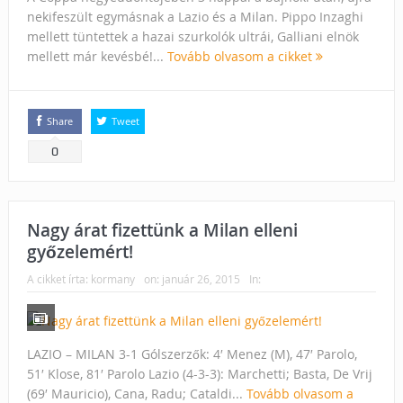
nekifeszült egymásnak a Lazio és a Milan. Pippo Inzaghi
mellett tüntettek a hazai szurkolók ultrái, Galliani elnök
mellett már kevésbé!...
Tovább olvasom a cikket
Share
Tweet
0
Nagy árat fizettünk a Milan elleni
győzelemért!
A cikket írta:
kormany
on:
január 26, 2015
In:
LAZIO – MILAN 3-1 Gólszerzők: 4′ Menez (M), 47′ Parolo,
51′ Klose, 81′ Parolo Lazio (4-3-3): Marchetti; Basta, De Vrij
(69′ Mauricio), Cana, Radu; Cataldi...
Tovább olvasom a