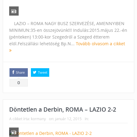
LAZIO – ROMA NAGY BUSZ SZERVEZÉSE, AMENNYIBEN
MINIMUN:35-en összejövünk!!! Indulás:2015.május 22.-én
(pénteken) 13:00-kor Szegedről a Szeged étterem
elől.Felszállási lehetőség Bp.N...
Tovább olvasom a cikket
Share
Tweet
0
Döntetlen a Derbin, ROMA – LAZIO 2-2
A cikket írta:
kormany
on:
január 12, 2015
In: