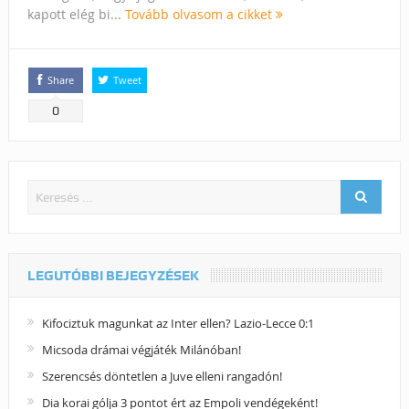
kapott elég bi...
Tovább olvasom a cikket
Share
Tweet
0
LEGUTÓBBI BEJEGYZÉSEK
Kifociztuk magunkat az Inter ellen? Lazio-Lecce 0:1
Micsoda drámai végjáték Milánóban!
Szerencsés döntetlen a Juve elleni rangadón!
Dia korai gólja 3 pontot ért az Empoli vendégeként!