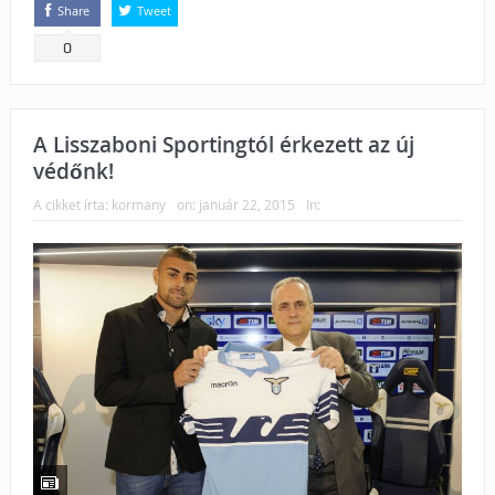
Share
Tweet
0
A Lisszaboni Sportingtól érkezett az új
védőnk!
A cikket írta:
kormany
on:
január 22, 2015
In: