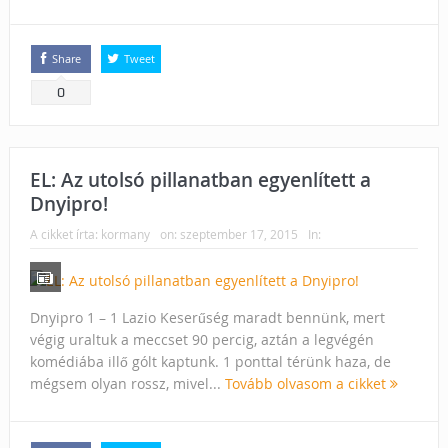
Share
Tweet
0
EL: Az utolsó pillanatban egyenlített a
Dnyipro!
A cikket írta:
kormany
on:
szeptember 17, 2015
In:
Dnyipro 1 – 1 Lazio Keserűség maradt bennünk, mert
végig uraltuk a meccset 90 percig, aztán a legvégén
komédiába illő gólt kaptunk. 1 ponttal térünk haza, de
mégsem olyan rossz, mivel...
Tovább olvasom a cikket