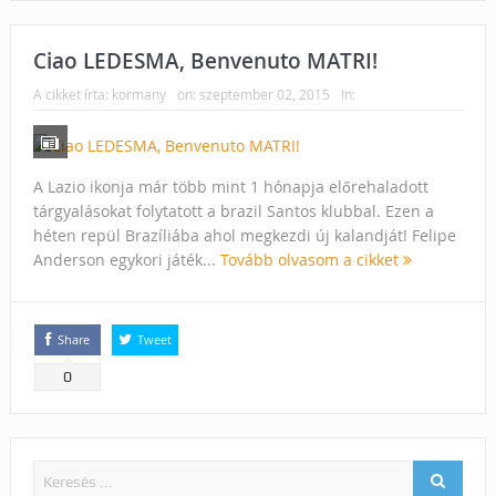
Ciao LEDESMA, Benvenuto MATRI!
A cikket írta:
kormany
on:
szeptember 02, 2015
In:
A Lazio ikonja már több mint 1 hónapja előrehaladott
tárgyalásokat folytatott a brazil Santos klubbal. Ezen a
héten repül Brazíliába ahol megkezdi új kalandját! Felipe
Anderson egykori játék...
Tovább olvasom a cikket
Share
Tweet
0