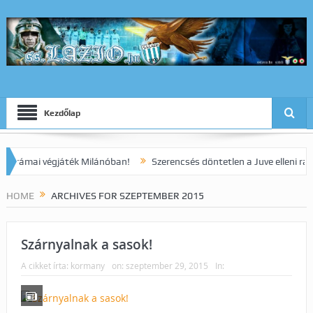
Kezdőlap
ai végjáték Milánóban!
Szerencsés döntetlen a Juve elleni rangadón
HOME
ARCHIVES FOR SZEPTEMBER 2015
Szárnyalnak a sasok!
A cikket írta:
kormany
on:
szeptember 29, 2015
In: