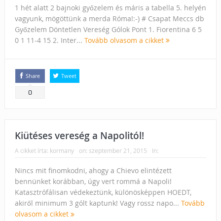
1 hét alatt 2 bajnoki győzelem és máris a tabella 5. helyén
vagyunk, mögöttünk a merda Róma!:-) # Csapat Meccs db
Győzelem Döntetlen Vereség Gólok Pont 1. Fiorentina 6 5
0 1 11-4 15 2. Inter...
Tovább olvasom a cikket
Share
Tweet
0
Kiütéses vereség a Napolitól!
A cikket írta:
kormany
on:
szeptember 21, 2015
In:
Nincs mit finomkodni, ahogy a Chievo elintézett
bennünket korábban, úgy vert rommá a Napoli!
Katasztrófálisan védekeztünk, különösképpen HOEDT,
akiről minimum 3 gólt kaptunk! Vagy rossz napo...
Tovább
olvasom a cikket