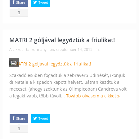
Share
Tweet
0
MATRI 2 góljával legyőztük a friulikat!
A cikket írta:
kormany
on:
szeptember 14, 2015
In:
Szakadó esőben fogadtuk a zebraverő Udinését, ikonjuk
di Natale a kispadon kapott helyett. Bátran kezdtük a
meccset, (ahogy szoktunk az Olimpicoban) Candreva volt
a legaktívabb, több távoli...
Tovább olvasom a cikket
Share
Tweet
0