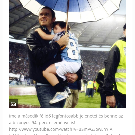
Íme a második félidő legfontosabb jelenetei és benne az
a bizonyos 94. perc eseménye is!
http://www.youtube.com/watch?v=uSmVG3owLnY A