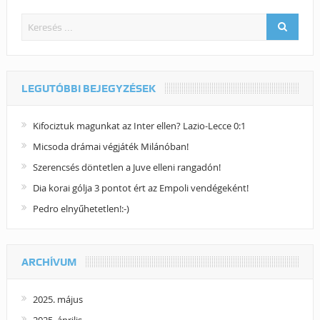
LEGUTÓBBI BEJEGYZÉSEK
Kifociztuk magunkat az Inter ellen? Lazio-Lecce 0:1
Micsoda drámai végjáték Milánóban!
Szerencsés döntetlen a Juve elleni rangadón!
Dia korai gólja 3 pontot ért az Empoli vendégeként!
Pedro elnyűhetetlen!:-)
ARCHÍVUM
2025. május
2025. április