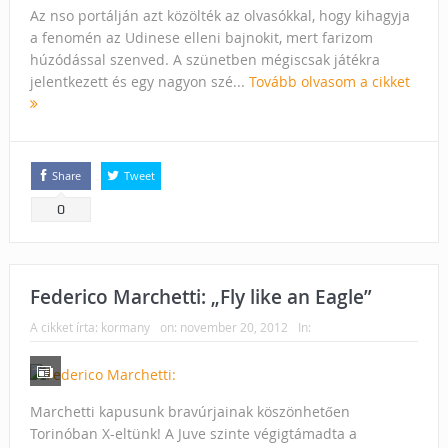
Az nso portálján azt közölték az olvasókkal, hogy kihagyja
a fenomén az Udinese elleni bajnokit, mert farizom
húzódással szenved. A szünetben mégiscsak játékra
jelentkezett és egy nagyon szé...
Tovább olvasom a cikket
Share
Tweet
0
Federico Marchetti: „Fly like an Eagle”
A cikket írta:
kormany
on:
november 20, 2012
In:
Marchetti kapusunk bravúrjainak köszönhetően
Torinóban X-eltünk! A Juve szinte végigtámadta a