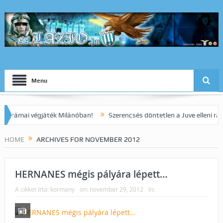
Menu
i végjáték Milánóban!
Szerencsés döntetlen a Juve elleni rangadón!
HOME
ARCHIVES FOR NOVEMBER 2012
HERNANES mégis pályára lépett…
A cikket írta:
kormany
on:
november 29, 2012
In: