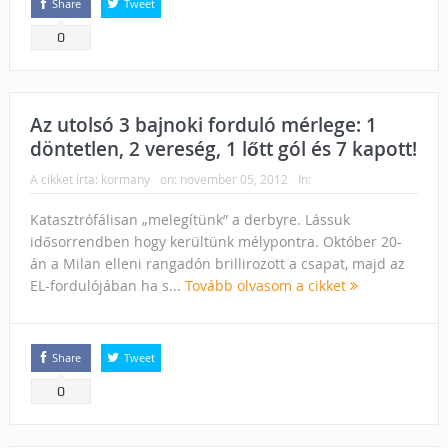
Share
Tweet
0
Az utolsó 3 bajnoki forduló mérlege: 1
döntetlen, 2 vereség, 1 lőtt gól és 7 kapott!
A cikket írta:
kormany
on:
november 05, 2012
In:
Katasztrófálisan „melegítünk” a derbyre. Lássuk
idősorrendben hogy kerültünk mélypontra. Október 20-
án a Milan elleni rangadón brillirozott a csapat, majd az
EL-fordulójában ha s...
Tovább olvasom a cikket
Share
Tweet
0