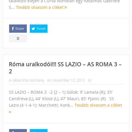
találkozó elején a Curva Nordban egy hatalmas Gabriele
S...
Tovább olvasom a cikket
Share
Tweet
0
Róma uralkodói!!! SS LAZIO – AS ROMA 3 –
2
A cikket írta:
kormany
on:
november 12, 2012
In:
SS LAZIO – ROMA 3 -2 (2 – 1) Gólok: 9′ Lamela (R); 35′
Candreva (L), 44′ Klose (L), 47′ Mauri, 85′ Pjanic (R) SS
Lazio (4-1-4-1): Marchetti; Konk...
Tovább olvasom a cikket