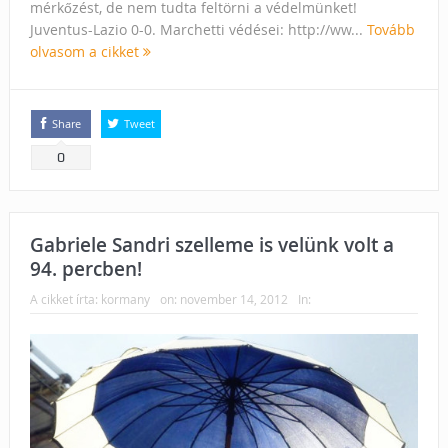
mérkőzést, de nem tudta feltörni a védelmünket!
Juventus-Lazio 0-0. Marchetti védései: http://ww...
Tovább
olvasom a cikket
Share
Tweet
0
Gabriele Sandri szelleme is velünk volt a
94. percben!
A cikket írta:
kormany
on:
november 14, 2012
In: