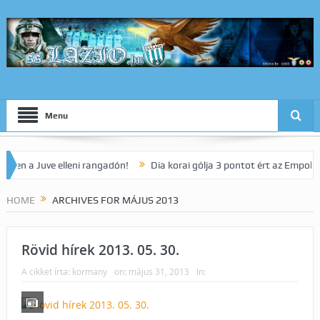
Menu
Juve elleni rangadón!
Dia korai gólja 3 pontot ért az Empoli vendége
HOME
ARCHIVES FOR MÁJUS 2013
Rövid hírek 2013. 05. 30.
A cikket írta:
kormany
on:
május 31, 2013
In: