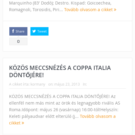
Marquinho (83′ Dodò); Destro. Kispad: Goicoechea,
Romagnoli, Torosidis, Piri...
Tovább olvasom a cikket
Share
Tweet
0
KÖZÖS MECCSNÉZÉS A COPPA ITALIA
DÖNTŐJÉRE!
A cikket írta:
kormany
on:
május 23, 2013
In:
KÖZÖS MECCSNÉZÉS A COPPA ITALIA DÖNTŐJÉRE! Az
ellenfél nem más mint az örök és legnagyobb rivális AS
Roma.Időpont: május 26 (vasárnap) 16:00-tól!Helyszín:
Keleti pályaudvar előtt elterülő (j...
Tovább olvasom a
cikket