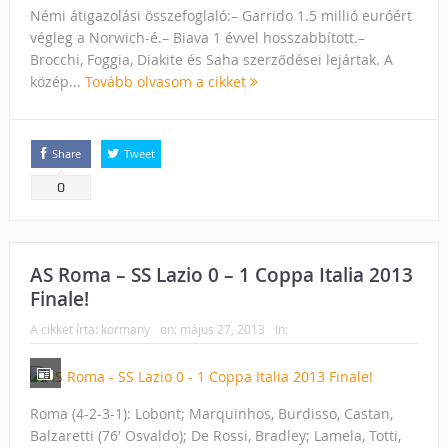
Némi átigazolási összefoglaló:– Garrido 1.5 millió euróért
végleg a Norwich-é.– Biava 1 évvel hosszabbított.–
Brocchi, Foggia, Diakite és Saha szerződései lejártak. A
közép...
Tovább olvasom a cikket
Share
Tweet
0
AS Roma – SS Lazio 0 – 1 Coppa Italia 2013
Finale!
A cikket írta:
kormany
on:
május 27, 2013
In:
Roma (4-2-3-1): Lobont; Marquinhos, Burdisso, Castan,
Balzaretti (76′ Osvaldo); De Rossi, Bradley; Lamela, Totti,