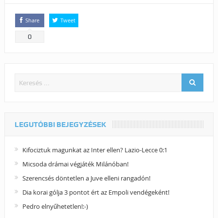
Share
Tweet
0
LEGUTÓBBI BEJEGYZÉSEK
Kifociztuk magunkat az Inter ellen? Lazio-Lecce 0:1
Micsoda drámai végjáték Milánóban!
Szerencsés döntetlen a Juve elleni rangadón!
Dia korai gólja 3 pontot ért az Empoli vendégeként!
Pedro elnyűhetetlen!:-)