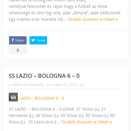
reméljük feleszmél és rájön hogy a futball az élete
lehetősége és élni fog vele, akár „Velünk”, akár nélkülünk!
Egy interes srác mondta ról...
Tovább olvasom a cikket
Share
Tweet
0
SS LAZIO – BOLOGNA 6 – 0
A cikket írta:
kormany
on:
május 05, 2013
In:
SS LAZIO – BOLOGNA 6 – 0 Gólok: 21′ Klose (L), 31′
Hernanes (L), 36′ Klose (L), 39′ Klose (L), 50′ Klose (L), 60′
Klose (L) SS Lazio (4-4-2...
Tovább olvasom a cikket