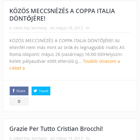
KÖZÖS MECCSNÉZÉS A COPPA ITALIA
DÖNTŐJÉRE!
A cikket írta:
kormany
on:
május 18, 2013
In:
KÖZÖS MECCSNÉZÉS A COPPA ITALIA DÖNTŐJÉRE! Az
ellenfél nem más mint az örök és legnagyobb rivális AS
Roma.Időpont: május 26 (vasárnap) 16:00-tól!Helyszín:
Keleti pályaudvar előtt elterülő (j...
Tovább olvasom a
cikket
Share
Tweet
0
Grazie Per Tutto Cristian Brocchi!
A cikket írta:
kormany
on:
május 14, 2013
In: