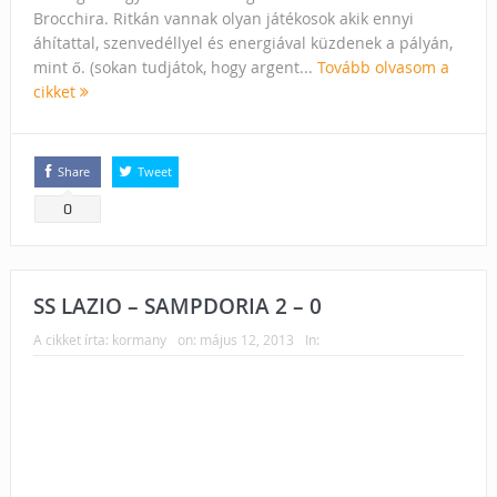
Brocchira. Ritkán vannak olyan játékosok akik ennyi
áhítattal, szenvedéllyel és energiával küzdenek a pályán,
mint ő. (sokan tudjátok, hogy argent...
Tovább olvasom a
cikket
Share
Tweet
0
SS LAZIO – SAMPDORIA 2 – 0
A cikket írta:
kormany
on:
május 12, 2013
In: