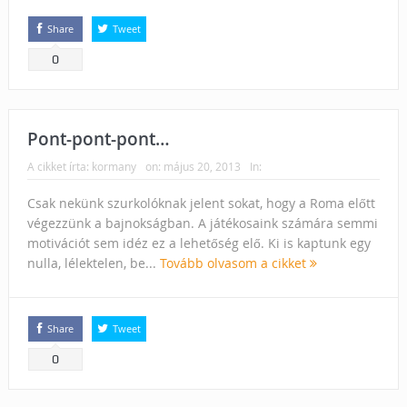
Share
Tweet
0
Pont-pont-pont…
A cikket írta:
kormany
on:
május 20, 2013
In:
Csak nekünk szurkolóknak jelent sokat, hogy a Roma előtt
végezzünk a bajnokságban. A játékosaink számára semmi
motivációt sem idéz ez a lehetőség elő. Ki is kaptunk egy
nulla, lélektelen, be...
Tovább olvasom a cikket
Share
Tweet
0