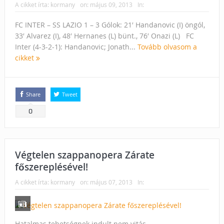
A cikket írta:
kormany
on:
május 09, 2013
In:
FC INTER – SS LAZIO 1 – 3 Gólok: 21′ Handanovic (I) öngól,
33′ Alvarez (I), 48′ Hernanes (L) bünt., 76′ Onazi (L) FC
Inter (4-3-2-1): Handanovic; Jonath...
Tovább olvasom a
cikket
Share
Tweet
0
Végtelen szappanopera Zárate
főszereplésével!
A cikket írta:
kormany
on:
május 07, 2013
In:
Hatalmas tehetségnek indult nem vitás,