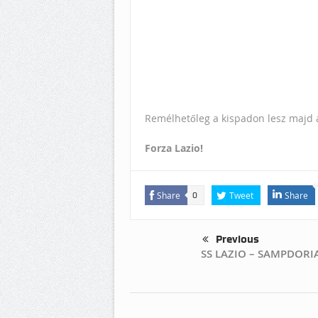
Remélhetőleg a kispadon lesz majd a
Forza Lazio!
Share
Tweet
Share
0
Previous
SS LAZIO – SAMPDORIA