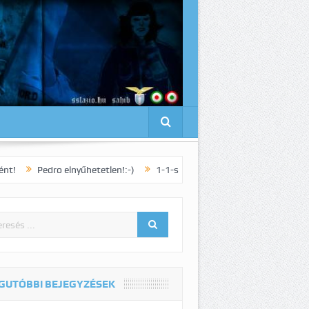
o elnyűhetetlen!:-)
1-1-s döntetlennel zárult a római derbi!
Euró
GUTÓBBI BEJEGYZÉSEK