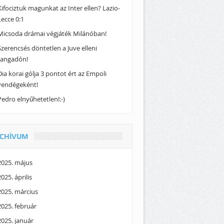
Kifociztuk magunkat az Inter ellen? Lazio-
Lecce 0:1
Micsoda drámai végjáték Milánóban!
Szerencsés döntetlen a Juve elleni
rangadón!
Dia korai gólja 3 pontot ért az Empoli
vendégeként!
Pedro elnyűhetetlen!:-)
CHÍVUM
2025. május
2025. április
2025. március
2025. február
zimboluma_befejezte/
2025. január