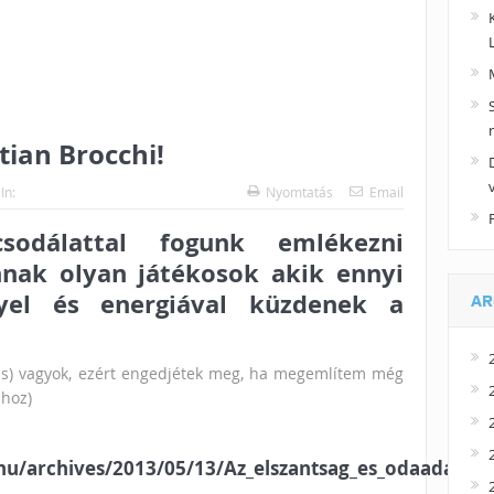
tian Brocchi!
In:
Nyomtatás
Email
odálattal fogunk emlékezni
nnak olyan játékosok akik ennyi
llyel és energiával küzdenek a
AR
 (is) vagyok, ezért engedjétek meg, ha megemlítem még
mhoz)
t.hu/archives/2013/05/13/Az_elszantsag_es_odaadas_s