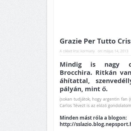
Grazie Per Tutto Cris
A cikket írta:
kormany
on:
május 14, 2013
Mindig is nagy cs
Brocchira. Ritkán va
áhítattal, szenvedé
pályán, mint ő.
(sokan tudjátok, hogy argentin fan
Carlos Tévezt is az előző gondolato
Minden mást róla a blogon:
http://sslazio.blog.nepspor