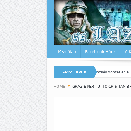
Kezdőlap
Facebook Hírek
A 
a drámai végjáték Milánóban!
FRISS HÍREK
Szerencsés döntetlen a Juve elleni r
HOME
GRAZIE PER TUTTO CRISTIAN B