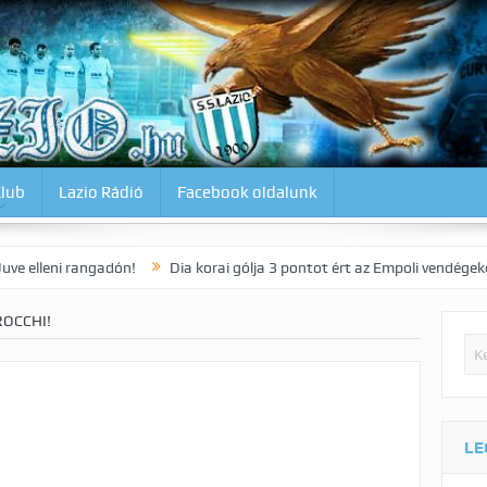
Klub
Lazio Rádió
Facebook oldalunk
angadón!
Dia korai gólja 3 pontot ért az Empoli vendégeként!
Pedr
ROCCHI!
LE