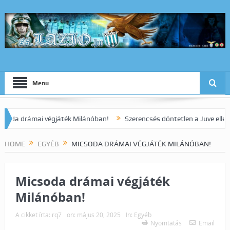
Menu
drámai végjáték Milánóban!
Szerencsés döntetlen a Juve elleni rang
HOME
EGYÉB
MICSODA DRÁMAI VÉGJÁTÉK MILÁNÓBAN!
Micsoda drámai végjáték
Milánóban!
A cikket írta:
rq7
on:
május 20, 2025
In:
Egyéb
Nyomtatás
Email