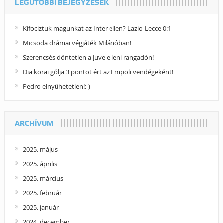
LEGUTÓBBI BEJEGYZÉSEK
Kifociztuk magunkat az Inter ellen? Lazio-Lecce 0:1
Micsoda drámai végjáték Milánóban!
Szerencsés döntetlen a Juve elleni rangadón!
Dia korai gólja 3 pontot ért az Empoli vendégeként!
Pedro elnyűhetetlen!:-)
ARCHÍVUM
2025. május
2025. április
2025. március
2025. február
2025. január
2024. december