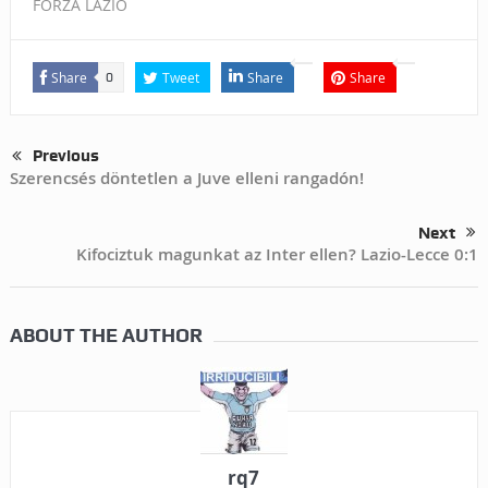
FORZA LAZIO
Share
Tweet
Share
Share
0
Previous
Szerencsés döntetlen a Juve elleni rangadón!
Next
Kifociztuk magunkat az Inter ellen? Lazio-Lecce 0:1
ABOUT THE AUTHOR
rq7