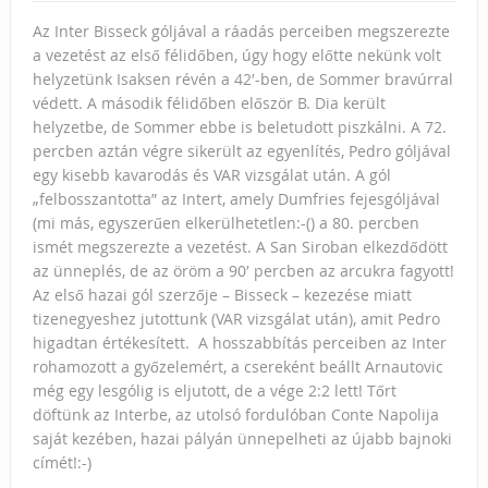
Az Inter Bisseck góljával a ráadás perceiben megszerezte
a vezetést az első félidőben, úgy hogy előtte nekünk volt
helyzetünk Isaksen révén a 42′-ben, de Sommer bravúrral
védett. A második félidőben először B. Dia került
helyzetbe, de Sommer ebbe is beletudott piszkálni. A 72.
percben aztán végre sikerült az egyenlítés, Pedro góljával
egy kisebb kavarodás és VAR vizsgálat után. A gól
„felbosszantotta” az Intert, amely Dumfries fejesgóljával
(mi más, egyszerűen elkerülhetetlen:-() a 80. percben
ismét megszerezte a vezetést. A San Siroban elkezdődött
az ünneplés, de az öröm a 90′ percben az arcukra fagyott!
Az első hazai gól szerzője – Bisseck – kezezése miatt
tizenegyeshez jutottunk (VAR vizsgálat után), amit Pedro
higadtan értékesített. A hosszabbítás perceiben az Inter
rohamozott a győzelemért, a csereként beállt Arnautovic
még egy lesgólig is eljutott, de a vége 2:2 lett! Tőrt
döftünk az Interbe, az utolsó fordulóban Conte Napolija
saját kezében, hazai pályán ünnepelheti az újabb bajnoki
címét!:-)