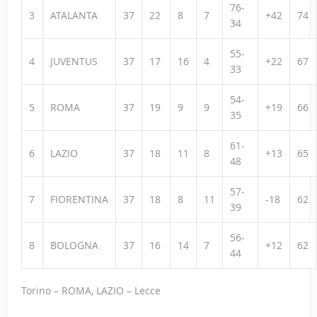
76-
3
ATALANTA
37
22
8
7
+42
74
34
55-
4
JUVENTUS
37
17
16
4
+22
67
33
54-
5
ROMA
37
19
9
9
+19
66
35
61-
6
LAZIO
37
18
11
8
+13
65
48
57-
7
FIORENTINA
37
18
8
11
-18
62
39
56-
8
BOLOGNA
37
16
14
7
+12
62
44
Torino – ROMA, LAZIO – Lecce