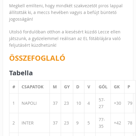
Megkell említeni, hogy mindkét szakvezetőt piros lappal
állították ki, a meccs hevében vagyis a befújt büntető
jogosságán!
Utolsó fordulóban otthon a kiesésért küzdő Lecce ellen
játszunk, a győzelemmel reálisan az EL főtáblájára való
feljutásért küzdhetünk!
ÖSSZEFOGLALÓ
Tabella
#
CSAPATOK
M
GY
D
V
GÓL
GK
P
57-
1
NAPOLI
37
23
10
4
+30
79
27
77-
2
INTER
37
23
9
5
+42
78
35