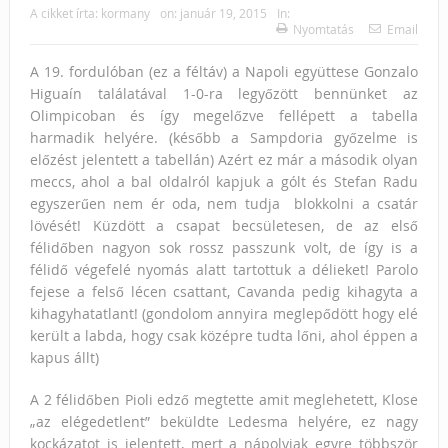
A cikket írta:
kormany
on:
január 19, 2015
In:
Nyomtatás
Email
A 19. fordulóban (ez a féltáv) a Napoli együttese Gonzalo
Higuaín találatával 1-0-ra legyőzött bennünket az
Olimpicoban és így megelőzve fellépett a tabella
harmadik helyére. (később a Sampdoria győzelme is
előzést jelentett a tabellán) Azért ez már a második olyan
meccs, ahol a bal oldalról kapjuk a gólt és Stefan Radu
egyszerűen nem ér oda, nem tudja blokkolni a csatár
lövését! Küzdött a csapat becsületesen, de az első
félidőben nagyon sok rossz passzunk volt, de így is a
félidő végefelé nyomás alatt tartottuk a délieket! Parolo
fejese a felső lécen csattant, Cavanda pedig kihagyta a
kihagyhatatlant! (gondolom annyira meglepődött hogy elé
került a labda, hogy csak középre tudta lőni, ahol éppen a
kapus állt)
A 2 félidőben Pioli edző megtette amit meglehetett, Klose
„az elégedetlent” beküldte Ledesma helyére, ez nagy
kockázatot is jelentett, mert a nápolyiak egyre többször