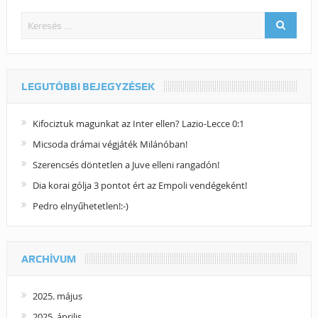
LEGUTÓBBI BEJEGYZÉSEK
Kifociztuk magunkat az Inter ellen? Lazio-Lecce 0:1
Micsoda drámai végjáték Milánóban!
Szerencsés döntetlen a Juve elleni rangadón!
Dia korai gólja 3 pontot ért az Empoli vendégeként!
Pedro elnyűhetetlen!:-)
ARCHÍVUM
2025. május
2025. április