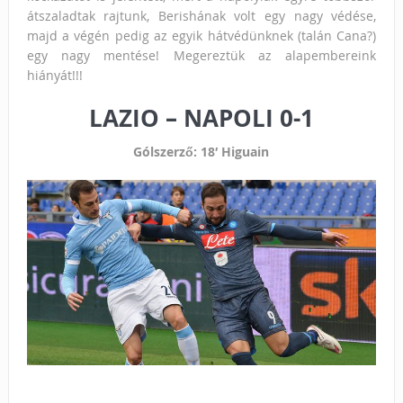
átszaladtak rajtunk, Berishának volt egy nagy védése,
majd a végén pedig az egyik hátvédünknek (talán Cana?)
egy nagy mentése! Megereztük az alapembereink
hiányát!!!
LAZIO – NAPOLI 0-1
Gólszerző: 18′ Higuain