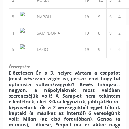
2
ROMA
19
12
5
2
3
NAPOLI
19
9
6
4
4
SAMPDORIA
19
8
9
2
5
LAZIO
19
9
4
6
Összegzés:
Előzetesen Én a 3. helyre vártam a csapatot
(most is+szezon végén is), persze lehet hogy túl
optimista voltam/vagyok?! Kevés hiányzott
nagyon, a nápolyiaknak most valóban
szerencséjük volt! A Samp-ot nem tekintem
ellenfélnek, őket 3:0-ra legyőztük, jobb játékerőt
képviselünk, ők a 2 vereségükből egyet tőlünk
kaptak! (a másikat az Intertől) 6 vereségünk
volt: Milan (az első fordulóban), Genoa (a
mumus), Udinese, Empoli (na ez akkor nagy