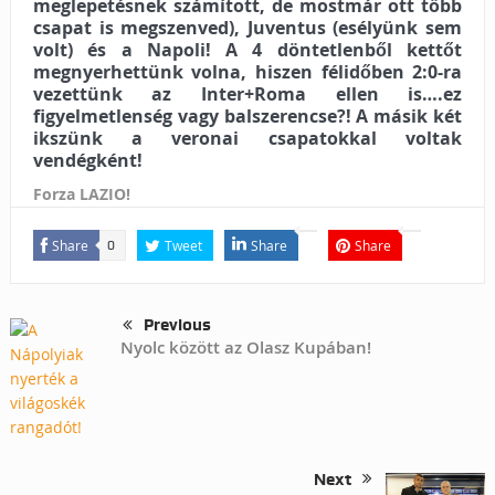
meglepetésnek számított, de mostmár ott több
csapat is megszenved), Juventus (esélyünk sem
volt) és a Napoli! A 4 döntetlenből kettőt
megnyerhettünk volna, hiszen félidőben 2:0-ra
vezettünk az Inter+Roma ellen is….ez
figyelmetlenség vagy balszerencse?! A másik két
ikszünk a veronai csapatokkal voltak
vendégként!
Forza LAZIO!
Share
Tweet
Share
Share
0
Previous
Nyolc között az Olasz Kupában!
Next