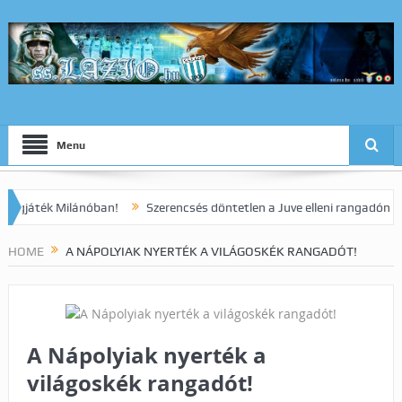
Menu
ék Milánóban!
Szerencsés döntetlen a Juve elleni rangadón!
Dia 
HOME
A NÁPOLYIAK NYERTÉK A VILÁGOSKÉK RANGADÓT!
A Nápolyiak nyerték a
világoskék rangadót!