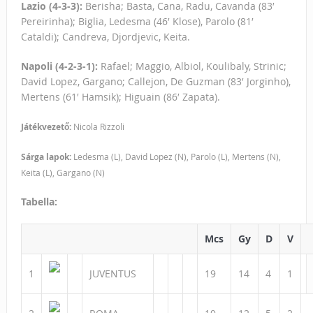
Lazio (4-3-3):
Berisha; Basta, Cana, Radu, Cavanda (83′
Pereirinha); Biglia, Ledesma (46′ Klose), Parolo (81′
Cataldi); Candreva, Djordjevic, Keita.
Napoli (4-2-3-1):
Rafael; Maggio, Albiol, Koulibaly, Strinic;
David Lopez, Gargano; Callejon, De Guzman (83′ Jorginho),
Mertens (61′ Hamsik); Higuain (86′ Zapata).
Játékvezető:
Nicola Rizzoli
Sárga lapok:
Ledesma (L), David Lopez (N), Parolo (L), Mertens (N),
Keita (L), Gargano (N)
Tabella:
Mcs
Gy
D
V
1
JUVENTUS
19
14
4
1