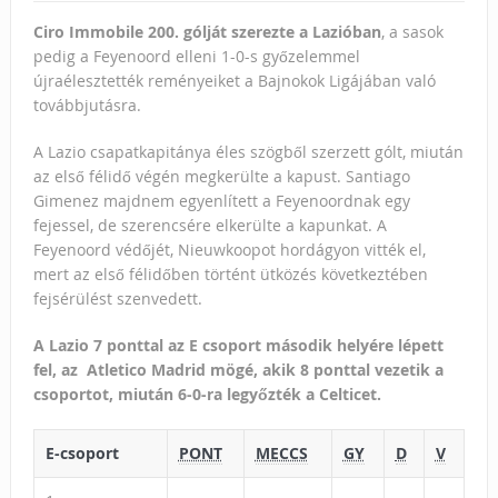
Ciro Immobile 200. gólját szerezte a Lazióban
, a sasok
pedig a Feyenoord elleni 1-0-s győzelemmel
újraélesztették reményeiket a Bajnokok Ligájában való
továbbjutásra.
A Lazio csapatkapitánya éles szögből szerzett gólt, miután
az első félidő végén megkerülte a kapust. Santiago
Gimenez majdnem egyenlített a Feyenoordnak egy
fejessel, de szerencsére elkerülte a kapunkat. A
Feyenoord védőjét, Nieuwkoopot hordágyon vitték el,
mert az első félidőben történt ütközés következtében
fejsérülést szenvedett.
A Lazio 7 ponttal az E csoport második helyére lépett
fel, az Atletico Madrid mögé, akik 8 ponttal vezetik a
csoportot, miután 6-0-ra legyőzték a Celticet.
E-csoport
PONT
MECCS
GY
D
V