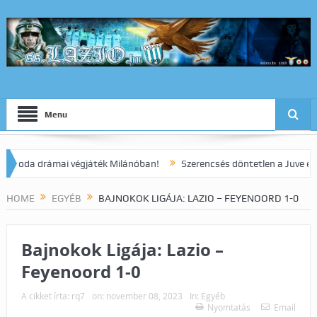
Menu
a drámai végjáték Milánóban!
Szerencsés döntetlen a Juve elleni r
HOME
EGYÉB
BAJNOKOK LIGÁJA: LAZIO – FEYENOORD 1-0
Bajnokok Ligája: Lazio –
Feyenoord 1-0
A cikket írta:
rq7
on:
november 08, 2023
In:
Egyéb
Nyomtatás
Email