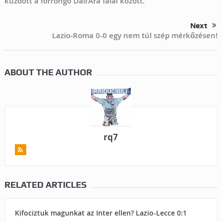
küzdött a forrongó Dall’Ara falai között.
Next
Lazio-Roma 0-0 egy nem túl szép mérkőzésen!
ABOUT THE AUTHOR
rq7
RELATED ARTICLES
Kifociztuk magunkat az Inter ellen? Lazio-Lecce 0:1