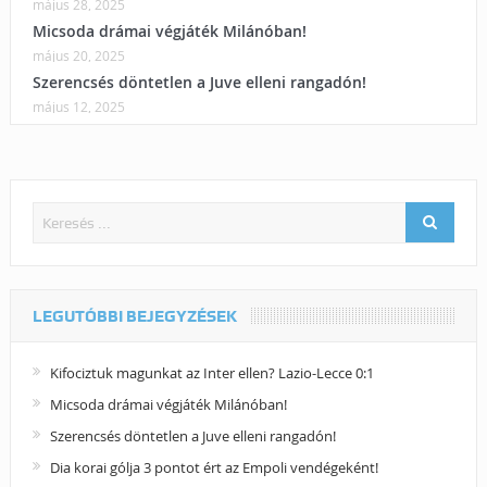
május 28, 2025
Micsoda drámai végjáték Milánóban!
május 20, 2025
Szerencsés döntetlen a Juve elleni rangadón!
május 12, 2025
LEGUTÓBBI BEJEGYZÉSEK
Kifociztuk magunkat az Inter ellen? Lazio-Lecce 0:1
Micsoda drámai végjáték Milánóban!
Szerencsés döntetlen a Juve elleni rangadón!
Dia korai gólja 3 pontot ért az Empoli vendégeként!