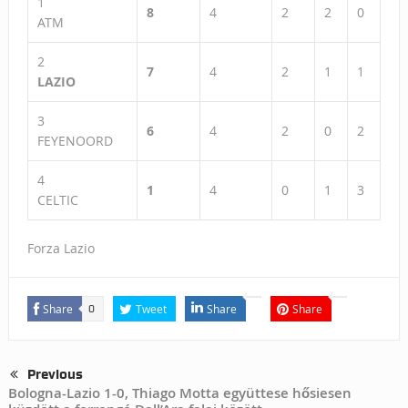
1
8
4
2
2
0
ATM
2
7
4
2
1
1
LAZIO
3
6
4
2
0
2
FEYENOORD
4
1
4
0
1
3
CELTIC
Forza Lazio
Share
Tweet
Share
Share
0
Previous
Bologna-Lazio 1-0, Thiago Motta együttese hősiesen