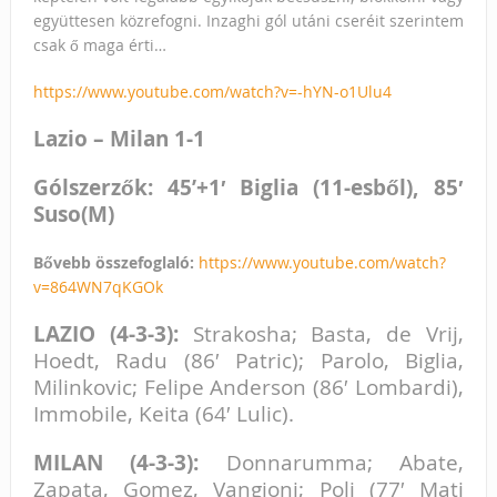
együttesen közrefogni. Inzaghi gól utáni cseréit szerintem
csak ő maga érti…
https://www.youtube.com/watch?v=-hYN-o1Ulu4
Lazio – Milan 1-1
Gólszerzők: 45’+1′ Biglia (11-esből), 85′
Suso
(M)
Bővebb összefoglaló:
https://www.youtube.com/watch?
v=864WN7qKGOk
LAZIO (4-3-3):
Strakosha
; Basta, de Vrij,
Hoedt, Radu (86′
Patric
); Parolo, Biglia,
Milinkovic; Felipe Anderson (86′
Lombardi
),
Immobile, Keita (64′
Lulic
).
MILAN (4-3-3):
Donnarumma; Abate,
Zapata, Gomez, Vangioni; Poli (77′
Mati