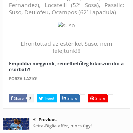
Fernandez
), Locatelli (52′
Sosa
), Pasalic;
Suso, Deulofeu, Ocampos (62′
Lapadula
).
Elrontottad az esténket Suso, nem
felejtünk!!!
Empoliba megyünk, remélhetőleg kiköszörülni a
csorbát?!
FORZA LAZIO!
Share
Tweet
Share
Share
0
Previous
Keita-Biglia affér, nincs ügy!