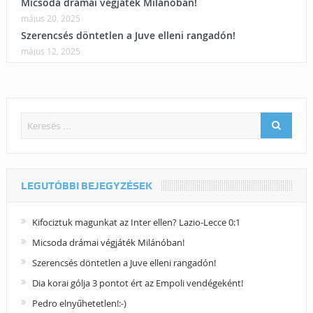
Micsoda drámai végjáték Milánóban!
május 20, 2025
Szerencsés döntetlen a Juve elleni rangadón!
május 12, 2025
LEGUTÓBBI BEJEGYZÉSEK
Kifociztuk magunkat az Inter ellen? Lazio-Lecce 0:1
Micsoda drámai végjáték Milánóban!
Szerencsés döntetlen a Juve elleni rangadón!
Dia korai gólja 3 pontot ért az Empoli vendégeként!
Pedro elnyűhetetlen!:-)