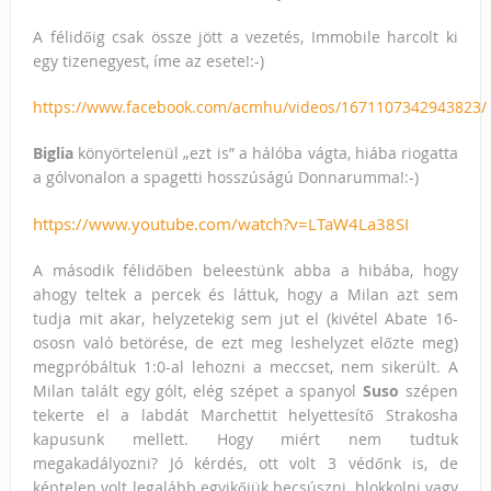
A félidőig csak össze jött a vezetés, Immobile harcolt ki
egy tizenegyest, íme az esete!:-)
https://www.facebook.com/acmhu/videos/1671107342943823/
Biglia
könyörtelenül „ezt is” a hálóba vágta, hiába riogatta
a gólvonalon a spagetti hosszúságú Donnarumma!:-)
https://www.youtube.com/watch?v=LTaW4La38SI
A második félidőben beleestünk abba a hibába, hogy
ahogy teltek a percek és láttuk, hogy a Milan azt sem
tudja mit akar, helyzetekig sem jut el (kivétel Abate 16-
ososn való betörése, de ezt meg leshelyzet előzte meg)
megpróbáltuk 1:0-al lehozni a meccset, nem sikerült. A
Milan talált egy gólt, elég szépet a spanyol
Suso
szépen
tekerte el a labdát Marchettit helyettesítő Strakosha
kapusunk mellett. Hogy miért nem tudtuk
megakadályozni? Jó kérdés, ott volt 3 védőnk is, de
képtelen volt legalább egyikőjük becsúszni, blokkolni vagy