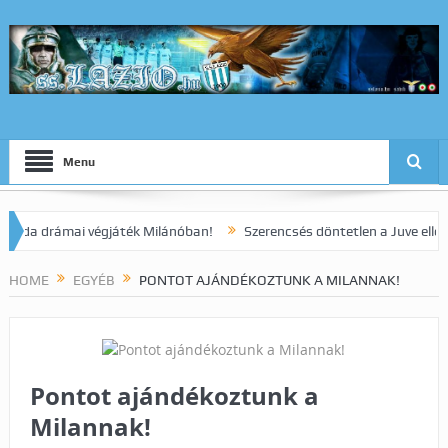
Menu
drámai végjáték Milánóban!
Szerencsés döntetlen a Juve elleni rang
HOME
EGYÉB
PONTOT AJÁNDÉKOZTUNK A MILANNAK!
Pontot ajándékoztunk a
Milannak!