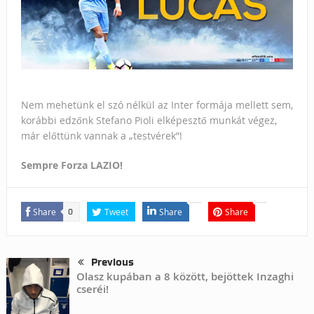
Nem mehetünk el szó nélkül az Inter formája mellett sem,
korábbi edzőnk Stefano Pioli elképesztő munkát végez,
már előttünk vannak a „testvérek”!
Sempre Forza LAZIO!
Share
Tweet
Share
Share
0
Previous
Olasz kupában a 8 között, bejöttek Inzaghi
cseréi!