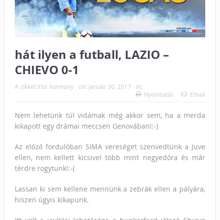
hát ilyen a futball, LAZIO –
CHIEVO 0-1
A cikket írta:
kormany
on:
január 30, 2017
In:
Nyomtatás
Email
Nem lehetünk túl vidámak még akkor sem, ha a merda
kikapott egy drámai meccsen Genovában!:-)
Az előző fordulóban SIMA vereséget szenvedtünk a Juve
ellen, nem kellett kicsivel több mint negyedóra és már
térdre rogytunk!:-(
Lassan ki sem kellene mennünk a zebrák ellen a pályára,
hiszen úgyis kikapunk.