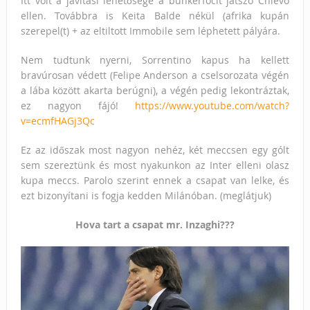
Itt volt a javítási lehetősége a bunkerfocit játszó Chievo
ellen. Továbbra is Keita Balde nékül (afrika kupán
szerepel(t) + az eltiltott Immobile sem léphetett pályára.
Nem tudtunk nyerni, Sorrentino kapus ha kellett
bravúrosan védett (Felipe Anderson a cselsorozata végén
a lába között akarta berúgni), a végén pedig lekontráztak,
ez nagyon fájó!
https://www.youtube.com/watch?
v=ecmfHAGj3Qc
Ez az időszak most nagyon nehéz, két meccsen egy gólt
sem szereztünk és most nyakunkon az Inter elleni olasz
kupa meccs. Parolo szerint ennek
a csapat van lelke, és
ezt bizonyítani is fogja kedden Milánóban. (meglátjuk)
Hova tart a csapat mr. Inzaghi???