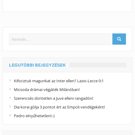
LEGUTÓBBI BEJEGYZÉSEK
Kifociztuk magunkat az Inter ellen? Lazio-Lecce 0:1
Micsoda drámai végjáték Milánóban!
Szerencsés döntetlen a Juve elleni rangadón!
Dia korai gólja 3 pontot ért az Empoli vendégeként!
Pedro elnyűhetetlen!:-)