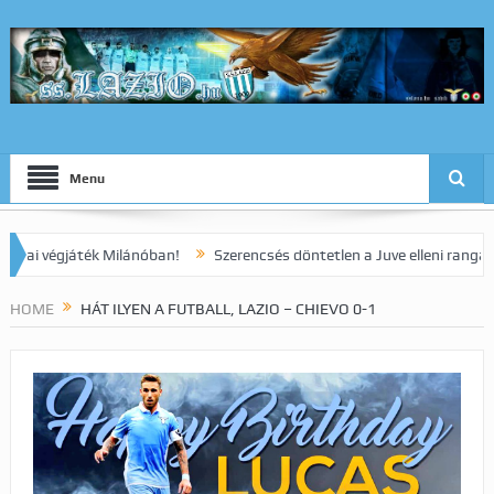
Menu
gjáték Milánóban!
Szerencsés döntetlen a Juve elleni rangadón!
HOME
HÁT ILYEN A FUTBALL, LAZIO – CHIEVO 0-1