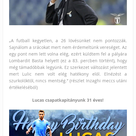
„A futball kegyetlen, a 26 lövésünket nem pontozzák.
S
ajnálom a srácokat mert nem érdemeltünk vereséget. Az
egy pont nem lett volna elég, ezért küldtem fel a pályára
Lombardit Basta helyett (ez a 83. percben történt), hogy
még támadóbbak legyünk. Ez szerkezet változást jelentett
mert Lulic nem volt elég hatékony elől.
Elnézést a
szurkolóktól, n
incs mentség.” (részlet Inzaghi meccs utáni
értékeléséből)
Lucas csapatkapitányunk 31 éves!