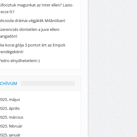
Kifociztuk magunkat az Inter ellen? Lazio-
Lecce 0:1
Micsoda drámai végjáték Milánóban!
Szerencsés döntetlen a Juve elleni
rangadón!
Dia korai gólja 3 pontot ért az Empoli
vendégeként!
Pedro elnyűhetetlen!:-)
CHÍVUM
2025. május
2025. április
2025. március
2025. február
2025. január