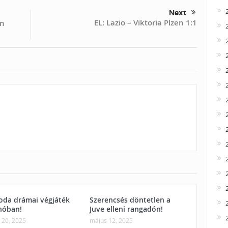
Next
EL: Lazio – Viktoria Plzen 1:1
an
oda drámai végjáték
Szerencsés döntetlen a
nóban!
Juve elleni rangadón!
 20, 2025
május 12, 2025