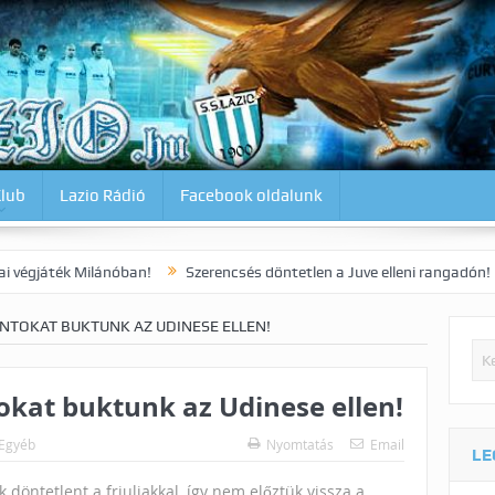
Klub
Lazio Rádió
Facebook oldalunk
ilánóban!
Szerencsés döntetlen a Juve elleni rangadón!
Dia kora
TOKAT BUKTUNK AZ UDINESE ELLEN!
kat buktunk az Udinese ellen!
Egyéb
Nyomtatás
Email
LE
 döntetlent a friuliakkal, így nem előztük vissza a