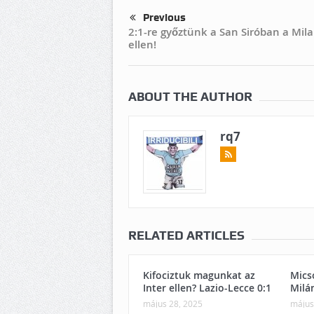
Previous
2:1-re győztünk a San Siróban a Mil
ellen!
ABOUT THE AUTHOR
rq7
RELATED ARTICLES
Kifociztuk magunkat az
Mics
Inter ellen? Lazio-Lecce 0:1
Milá
május 28, 2025
május