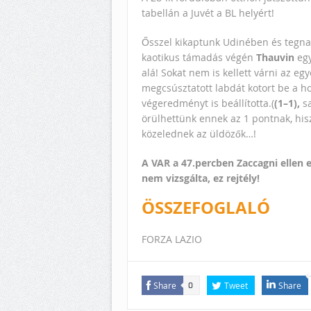
tabellán a Juvét a BL helyért!
Ősszel kikaptunk Udinében és tegnap
kaotikus támadás végén
Thauvin
egy
alá! Sokat nem is kellett várni az egy
megcsúsztatott labdát kotort be a ho
végeredményt is beállította.(
(1–1),
s
örülhettünk ennek az 1 pontnak, hi
közelednek az üldözők…!
A VAR a 47.percben Zaccagni ellen 
nem vizsgálta, ez rejtély!
ÖSSZEFOGLALÓ
FORZA LAZIO
Share
Tweet
Share
0