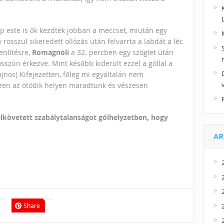
 este is ők kezdték jobban a meccset, miután egy
 rosszul sikeredett ollózás után felvarrta a labdát a léc
enlítésre,
Romagnoli
a 32. percben egy szöglet után
sszún érkezve. Mint később kiderült ezzel a góllal a
ajnos) Kifejezetten, főleg mi egyáltalán nem
szen az ötödik helyen maradtunk és vészesen
elkövetett szabálytalanságot gólhelyzetben, hogy
AR
Share