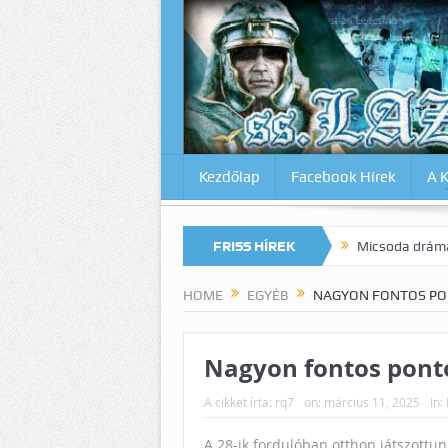
Kezdőlap
Facebook Hírek
A 
magunkat az Inter ellen? Lazio-Lecce 0:1
FRISS HÍREK
Micsoda drámai végjáték M
HOME
EGYÉB
NAGYON FONTOS PON
Nagyon fontos ponto
A cikket írta:
rq7
on:
március 11, 2025
In:
A 28-ik fordulóban otthon játszottunk