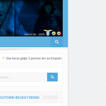
i gólja 3 pontot ért az Empoli vendégeként!
Pedro elnyűhetetlen!:-)
GUTÓBBI BEJEGYZÉSEK