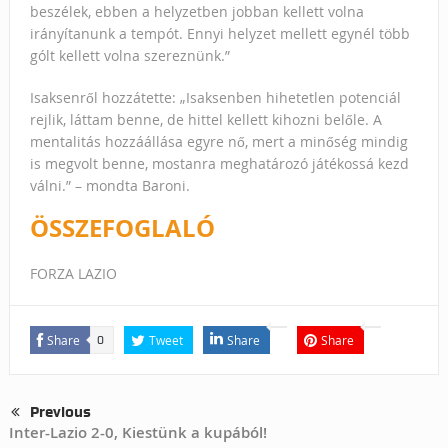
beszélek, ebben a helyzetben jobban kellett volna
irányítanunk a tempót. Ennyi helyzet mellett egynél több
gólt kellett volna szereznünk.”
Isaksenről hozzátette: „Isaksenben hihetetlen potenciál
rejlik, láttam benne, de hittel kellett kihozni belőle. A
mentalitás hozzáállása egyre nő, mert a minőség mindig
is megvolt benne, mostanra meghatározó játékossá kezd
válni.” – mondta Baroni.
ÖSSZEFOGLALÓ
FORZA LAZIO
Share
Tweet
Share
Share
0
Previous
Inter-Lazio 2-0, Kiestünk a kupából!