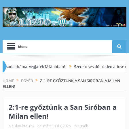
Menu
a drámai végjáték Milánóban!
Szerencsés döntetlen a Juve elleni r
HOME
EGYÉB
2:1-RE GYŐZTÜNK A SAN SIRÓBAN A MILAN
ELLEN!
2:1-re győztünk a San Siróban a
Milan ellen!
A cikket írta:
rq7
on:
március 03, 2025
In:
Egyéb