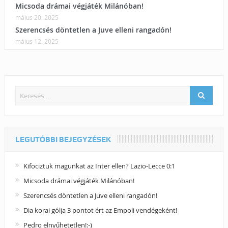
Micsoda drámai végjáték Milánóban!
május 20, 2025
Szerencsés döntetlen a Juve elleni rangadón!
május 12, 2025
LEGUTÓBBI BEJEGYZÉSEK
Kifociztuk magunkat az Inter ellen? Lazio-Lecce 0:1
Micsoda drámai végjáték Milánóban!
Szerencsés döntetlen a Juve elleni rangadón!
Dia korai gólja 3 pontot ért az Empoli vendégeként!
Pedro elnyűhetetlen!:-)