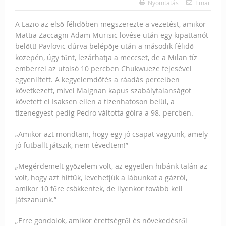
Nyomtatás
Email
A Lazio az első félidőben megszerezte a vezetést, amikor
Mattia Zaccagni Adam Murisic lövése után egy kipattanót
belőtt! Pavlovic dúrva belépője után a második félidő
közepén, úgy tűnt, lezárhatja a meccset, de a
Milan tíz
emberrel az utolsó 10 percben Chukwueze fejesével
egyenlített. A kegyelemdöfés a ráadás perceiben
következett, mivel Maignan kapus szabálytalanságot
követett el Isaksen ellen a tizenhatoson belül, a
tizenegyest pedig Pedro váltotta gólra a 98. percben.
„Amikor azt mondtam, hogy egy jó csapat vagyunk, amely
jó futballt játszik, nem tévedtem!”
„Megérdemelt győzelem volt, az egyetlen hibánk talán az
volt, hogy azt hittük, levehetjük a lábunkat a gázról,
amikor 10 főre csökkentek, de ilyenkor tovább kell
játszanunk.”
„Erre gondolok, amikor érettségről és növekedésről