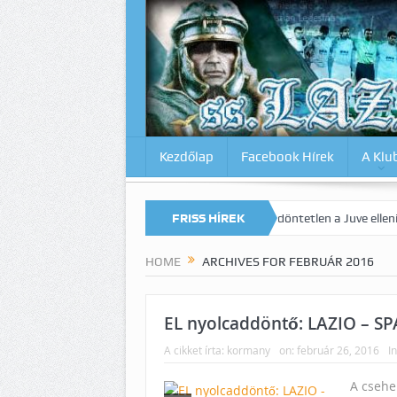
Kezdőlap
Facebook Hírek
A Klu
égjáték Milánóban!
Szerencsés döntetlen a Juve elleni rangadón!
FRISS HÍREK
HOME
ARCHIVES FOR FEBRUÁR 2016
EL nyolcaddöntő: LAZIO – SP
A cikket írta:
kormany
on:
február 26, 2016
In
A csehe