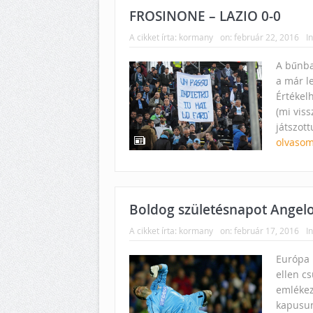
FROSINONE – LAZIO 0-0
A cikket írta:
kormany
on:
február 22, 2016
In
A bűnba
a már le
Értékel
(mi vis
játszott
olvasom
Boldog születésnapot Angelo
A cikket írta:
kormany
on:
február 17, 2016
In
Európa 
ellen c
emlékez
kapusun