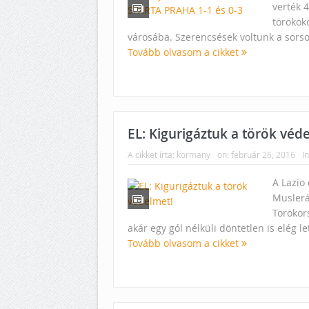
verték 4
törökök
városába. Szerencsések voltunk a sorsol
Tovább olvasom a cikket
EL: Kigurigáztuk a török véd
A cikket írta:
kormany
on:
február 26, 2016
In
A Lazio 
Musleráv
Törökor
akár egy gól nélküli döntetlen is elég le
Tovább olvasom a cikket