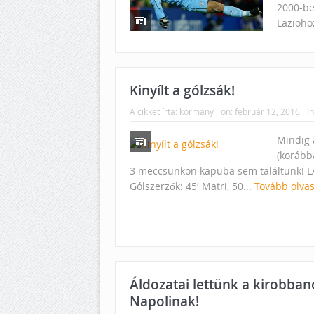
2000-be
Lazioho
Kinyílt a gólzsák!
A cikket írta:
kormany
on:
február 12, 2016
In
Mindig 
(korábba
3 meccsünkön kapuba sem találtunk! 
Gólszerzők: 45′ Matri, 50...
Tovább olva
Áldozatai lettünk a kirobba
Napolinak!