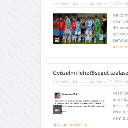
A cikket írta:
kormany
on:
február 04, 2016
In
Nincs mi
nem vol
listavez
az bizto
sem tud
a cikke
Győzelmi lehetőséget szalasz
A cikket írta:
kormany
on:
február 02, 2016
In
Vasárna
a sasok
leikszel
kerültün
nem tudt
olvasom a cikket