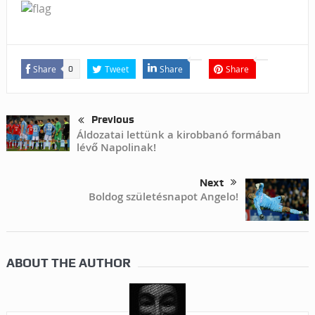
Share
Tweet
Share
Share
0
Previous
Áldozatai lettünk a kirobbanó formában
lévő Napolinak!
Next
Boldog születésnapot Angelo!
ABOUT THE AUTHOR