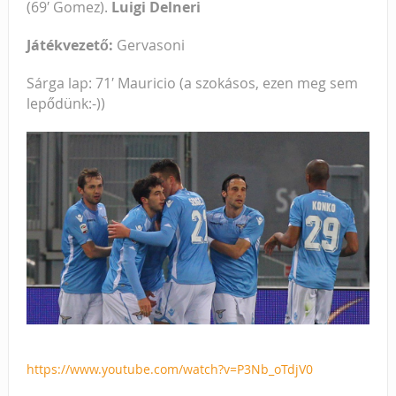
(69′
Gomez).
Luigi Delneri
Játékvezető:
Gervasoni
Sárga lap: 71′ Mauricio (a szokásos, ezen meg sem
lepődünk:-))
https://www.youtube.com/watch?v=P3Nb_oTdjV0