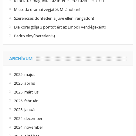
Kifociztuk magunkat az Inter ellen? Lazio-Lecce 0:1
Micsoda drámai végjáték Milánóban!
Szerencsés döntetlen a Juve elleni rangadón!
Dia korai gólja 3 pontot ért az Empoli vendégeként!
Pedro elnyűhetetlen!:-)
ARCHÍVUM
2025. május
2025. április
2025. március
2025. február
2025. január
2024. december
2024. november
2024. október