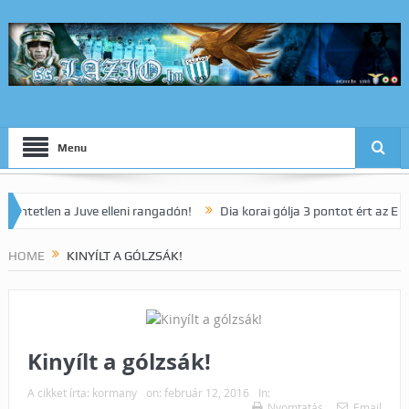
Menu
len a Juve elleni rangadón!
Dia korai gólja 3 pontot ért az Empoli v
HOME
KINYÍLT A GÓLZSÁK!
Kinyílt a gólzsák!
A cikket írta:
kormany
on:
február 12, 2016
In:
Nyomtatás
Email