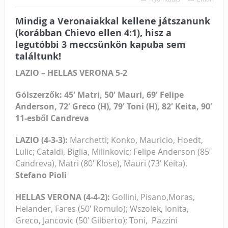
Mindig a Veronaiakkal kellene játszanunk
(korábban Chievo ellen 4:1), hisz a
legutóbbi 3 meccsünkön kapuba sem
találtunk!
LAZIO – HELLAS VERONA 5-2
Gólszerzők: 45′ Matri, 50′ Mauri, 69′ Felipe
Anderson, 72′ Greco (H), 79′ Toni (H), 82′ Keita, 90′
11-esből Candreva
LAZIO (4-3-3):
Marchetti; Konko, Mauricio, Hoedt,
Lulic; Cataldi, Biglia, Milinkovic; Felipe Anderson (85′
Candreva
), Matri (80′
Klose
), Mauri (73′
Keita
).
Stefano Pioli
HELLAS VERONA (4-4-2):
Gollini, Pisano,Moras,
Helander, Fares (50′ Romulo);
Wszolek, Ionita,
Greco, Jancovic (50′
Gilberto
); Toni, Pazzini