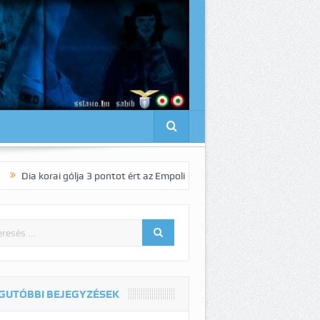
rai gólja 3 pontot ért az Empoli vendégeként!
Pedro elnyűhetetlen!:-)
GUTÓBBI BEJEGYZÉSEK