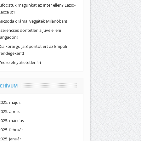
Kifociztuk magunkat az Inter ellen? Lazio-
Lecce 0:1
Micsoda drámai végjáték Milánóban!
Szerencsés döntetlen a Juve elleni
rangadón!
Dia korai gólja 3 pontot ért az Empoli
vendégeként!
Pedro elnyűhetetlen!:-)
CHÍVUM
2025. május
2025. április
2025. március
2025. február
2025. január