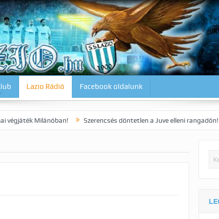
Klub
Lazio Rádió
Facebook oldalunk
 Milánóban!
Szerencsés döntetlen a Juve elleni rangadón!
Dia ko
LE