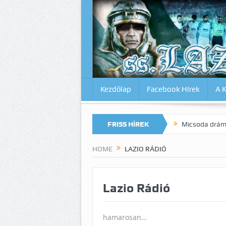
Kezdőlap
Facebook Hírek
A 
k magunkat az Inter ellen? Lazio-Lecce 0:1
FRISS HÍREK
Micsoda drámai végjáték
HOME
LAZIO RÁDIÓ
Lazio Rádió
hamarosan…