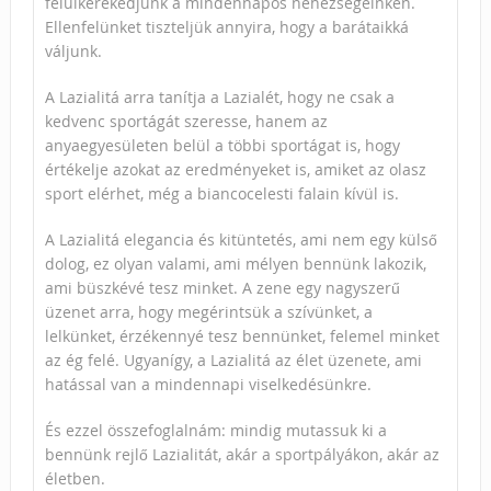
felülkerekedjünk a mindennapos nehézségeinken.
Ellenfelünket tiszteljük annyira, hogy a barátaikká
váljunk.
A Lazialitá arra tanítja a Lazialét, hogy ne csak a
kedvenc sportágát szeresse, hanem az
anyaegyesületen belül a többi sportágat is, hogy
értékelje azokat az eredményeket is, amiket az olasz
sport elérhet, még a biancocelesti falain kívül is.
A Lazialitá elegancia és kitüntetés, ami nem egy külső
dolog, ez olyan valami, ami mélyen bennünk lakozik,
ami büszkévé tesz minket. A zene egy nagyszerű
üzenet arra, hogy megérintsük a szívünket, a
lelkünket, érzékennyé tesz bennünket, felemel minket
az ég felé. Ugyanígy, a Lazialitá az élet üzenete, ami
hatással van a mindennapi viselkedésünkre.
És ezzel összefoglalnám: mindig mutassuk ki a
bennünk rejlő Lazialitát, akár a sportpályákon, akár az
életben.