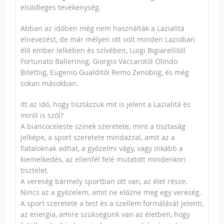
elsődleges tevékenység.
Abban az időben még nem használták a Lazialitá
elnevezést, de már mélyen ott volt minden Lazioban
élő ember lelkében és szívében, Luigi Bigiarellitől
Fortunato Balleriniig, Giorgio Vaccarotól Olindo
Bitettiig, Eugenio Gualditól Remo Zenobiig, és még
sokan másokban.
Itt az idő, hogy tisztázzuk mit is jelent a Lazialitá és
miről is szól?
A biancoceleste színek szeretete, mint a tisztaság
jelképe, a sport szeretete mindazzal, amit az a
fiataloknak adhat, a győzelmi vágy, vagy inkább a
kiemelkedés, az ellenfél felé mutatott mindenkori
tisztelet.
A vereség bármely sportban ott van, az élet része.
Nincs az a győzelem, amit ne előzne meg egy vereség.
A sport szeretete a test és a szellem formálását jelenti,
az energia, amire szükségünk van az életben, hogy