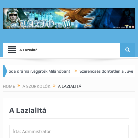
A Lazialitá
a drámai végjáték Milánóban!
Szerencsés döntetlen a Juve elleni r
HOME
A SZURKOLÓK
A LAZIALITÁ
A Lazialitá
Írta: Administrator