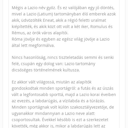
Mégis a Lazio név győz. És ez valójában egy jó döntés,
mivel a Lazio (Latium) tartományban élő emberek azok
akik, üdvözölték Eneat, akik a régió feletti uralmat
kiépítették, és akik közt ott volt a két iker, Romulus és
Rémus, az örök város alapítói.
Róma jövője és egyben az egész világ jövője a Lazio
által lett megformálva.
Nincs hasonlóság, nincs tiszteletadás semmi és senki
felé, csupán egy dolog van: Lazio tartomány
dicsőséges történelmének kultusza.
Ez akkor vált világossá, miután az alapítók
gondoskodtak minden sportágról: a futás és az úszás
vált a legfontosabb sporttá, majd a Lazio korai éveiben
az evezés, a labdarúgás, a vízilabda és a túrázás.
Minden sportágnak volt külön szakosztályvezetője, de
ugyanakkor mindannyian a Lazio neve alatt
csoportosultak. Évekkel később is ezt a szerkezetet
követték, még akkor is, mikor a labdarúgás lett az