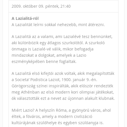
2009. október 09. péntek, 21:40
A Lazialitá-ról
A Lazialitát leírni sokkal nehezebb, mint átérezni.
A Lazialitá az a valami, ami Lazialévé tesz bennünket,
aki különbözik egy átlagos szurkolótól. A szurkoló
önmaga is Lazialé-vé válik, mikor befogadja
mindazokat a dolgokat, amelyek a Lazio
eszményképében benne foglaltak.
A Lazialitá első kifejtői azok voltak, akik megalapították
a Societa’ Podistica Laziot, 1900. január 9.-én.
Görögország színei inspirálták, akik először rendezték
meg Athénban az első modern kori olimpiai játékokat,
ők választották ezt a nevet az újonnan alakult klubnak.
Miért Lazio? A helyszín Róma, a gyönyörű város, ahol
éltek, a főváros, amely a modern civilizáció
kultúrájának szülőhelye és egyben szülőanyja is.