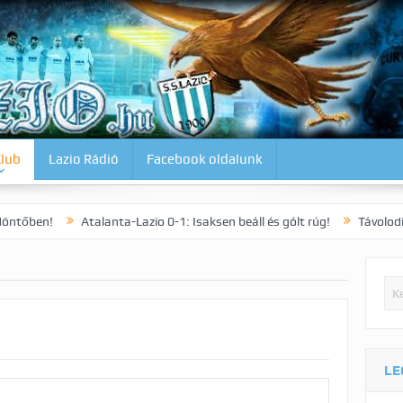
Klub
Lazio Rádió
Facebook oldalunk
Atalanta-Lazio 0-1: Isaksen beáll és gólt rúg!
Távolodik a BL hely, 
LE