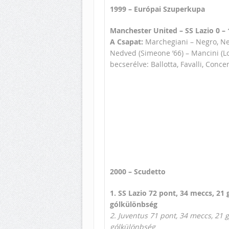
1999 – Európai Szuperkupa
Manchester United – SS Lazio 0 – 1
A Csapat:
Marchegiani – Negro, Nes
Nedved (Simeone ’66) – Mancini (Lom
becserélve: Ballotta, Favalli, Conc
2000 – Scudetto
1. SS Lazio 72 pont, 34 meccs, 21 
gólkülönbség
2. Juventus 71 pont, 34 meccs, 21 
gólkülönbség