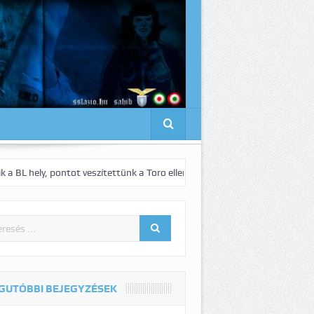
pontot veszítettünk a Toro ellen otthon!
Megsemmisítő vereség Bolo
GUTÓBBI BEJEGYZÉSEK