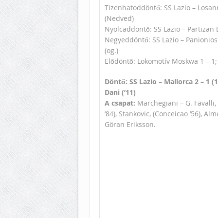
Tizenhatoddöntő: SS Lazio – Losanna 
(Nedved)
Nyolcaddöntő: SS Lazio – Partizan Be
Negyeddöntő: SS Lazio – Panionios 4 
(og.)
Elődöntő: Lokomotív Moskwa 1 – 1; 0 
Döntő: SS Lazio – Mallorca 2 – 1 (199
Dani (’11)
A csapat:
Marchegiani – G. Favalli
’84), Stankovic, (Conceicao ’56), Alm
Göran Eriksson
.