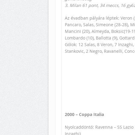
3. Milan 61 pont, 34 meccs, 16 győ
Az évadban pályára léptek: Veron (
Pancaro, Salas, Simeone (28-28), Mih
Mancini (20), Almeyda, Boksic(19-19),
Lombardo (10), Ballotta (9), Gottard
Gólok: 12 Salas, 8 Veron, 7 Inzaghi
Stankovic, 2 Negro, Ravanelli, Con
2000 – Coppa Italia
Nyolcaddöntő: Ravenna – SS Lazio 1 – 
Inzaghi)