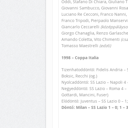
Oddi, Stafano Di Chiara, Giuliano 
Giovanni Sambucco, Giovanni Rosa
Luciano Re Cecconi, Franco Nanni, 
Franco Tripodi, Pierpaolo Manservi
Giancarlo Ceccarelli
(középpáláyso
Giorgo Chanaglia, Renzo Garlaschell
Amando Coletta, Vito Chimenti
(csa
Tomasso Maestrelli
(edző)
1998 – Coppa Italia
Tizenhatoddöntő: Fidelis Andria – SS 
Boksic, Recchi (og.)
Nyolcaddöntő: SS Lazio – Napoli 4 – 0
Negyeddöntő: SS Lazio – Roma 4 – 1; 
Gottardi, Mancini, Fuser)
Elődöntő: Juventus – SS Lazio 0 – 1; 
Döntő: Milan – SS Lazio 1 – 0; 1 – 