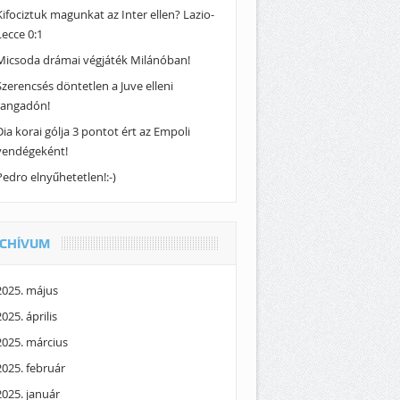
Kifociztuk magunkat az Inter ellen? Lazio-
Lecce 0:1
Micsoda drámai végjáték Milánóban!
Szerencsés döntetlen a Juve elleni
rangadón!
Dia korai gólja 3 pontot ért az Empoli
vendégeként!
Pedro elnyűhetetlen!:-)
CHÍVUM
2025. május
2025. április
2025. március
2025. február
2025. január