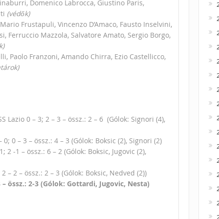
Tinaburri, Domenico Labrocca, Giustino Paris,
ti
(védők)
Mario Frustapuli, Vincenzo D’Amaco, Fausto Inselvini,
si, Ferruccio Mazzola, Salvatore Amato, Sergio Borgo,
k)
i, Paolo Franzoni, Amando Chirra, Ezio Castellicco,
tárok)
Lazio 0 – 3; 2 – 3 – össz.: 2 – 6 (Gólok: Signori (4),
; 0 – 3 – össz.: 4 – 3 (Gólok: Boksic (2), Signori (2)
2 -1 – össz.: 6 – 2 (Gólok: Boksic, Jugovic (2),
2 – 2 – össz.: 2 – 3 (Gólok: Boksic, Nedved (2))
3 – össz.: 2-3 (Gólok: Gottardi, Jugovic, Nesta)