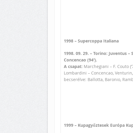
1998 – Supercoppa Italiana
1998. 09. 29. – Torino: Juventus – S
Concencao (94′).
A csapat:
Marchegiani – F. Couto (’7
Lombardini – Concencao, Venturin,
becserélve: Ballotta, Baronio, Ramb
1999 – Kupagyőztesek Európa Ku