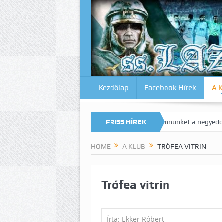
Kezdőlap
Facebook Hírek
A 
ópa Liga: Meglegyintett a kiesés szele bennünket a negyeddöntőben!
FRISS HÍREK
HOME
A KLUB
TRÓFEA VITRIN
Trófea vitrin
Írta: Ekker Róbert