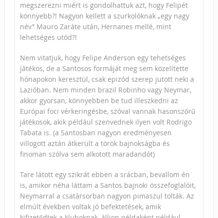
megszerezni miért is gondolhattuk azt, hogy Felipét
könnyebb?! Nagyon kellett a szurkolóknak „egy nagy
név” Mauro Zaráte után, Hernanes mellé, mint
lehetséges utód?!
Nem vitatjuk, hogy Felipe Anderson egy tehetséges
játékos, de a Santosos formáját meg sem közelítette
hónapokon keresztül, csak epizód szerep jutott neki a
Lazióban. Nem minden brazil Robinho vagy Neymar,
akkor gyorsan, könnyebben be tud illeszkedni az
Európai foci vérkeringésbe, szóval vannak hasonszőrű
játékosok, akik például szenvednek ilyen volt Rodrigo
Tabata is. (a Santosban nagyon eredményesen
villogott aztán átkerült a török bajnokságba és
finoman szólva sem alkotott maradandót)
Tare látott egy szikrát ebben a srácban, bevallom én
is, amikor néha láttam a Santos bajnoki összefoglalóit,
Neymarral a csatársorban nagyon pimaszul tolták. Az
elmúlt években voltak jó befektetések, amik
kifizetődtek a kluboknak, álljon példaként például