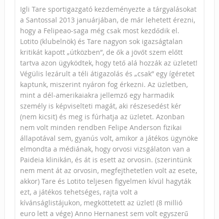
Igli Tare sportigazgató kezdeményezte a tárgyalásokat
a Santossal 2013 januárjában, de már lehetett érezni,
hogy a Felipeao-saga még csak most kezdődik el.
Lotito (klubelnök) és Tare nagyon sok igazságtalan
kritikát kapott „útközben”, de ők a jövőt szem előtt
tartva azon ügyködtek, hogy tető alá hozzák az üzletet!
Végülis lezárult a téli átigazolás és „csak” egy ígéretet
kaptunk, miszerint nyáron fog érkezni. Az üzletben,
mint a dél-amerikaiakra jellemző egy harmadik
személy is képviselteti magát, aki részesedést kér
(nem kicsit) és meg is fúrhatja az üzletet. Azonban
nem volt minden rendben Felipe Anderson fizikai
állapotával sem, gyanús volt, amikor a játékos ügynöke
elmondta a médiának, hogy orvosi vizsgálaton van a
Paideia klinikán, és át is esett az orvosin. (szerintünk
nem ment át az orvosin, megfejthetetlen volt az esete,
akkor) Tare és Lotito teljesen figyelmen kívül hagyták
ezt, a játékos tehetséges, rajta volt a
kívánságlistájukon, megköttetett az üzlet! (8 millió
euro lett a vége) Anno Hernanest sem volt egyszerű