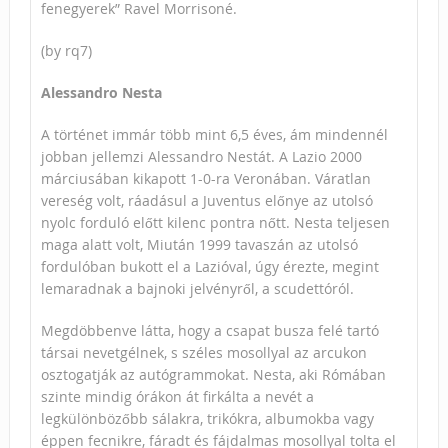
fenegyerek” Ravel Morrisoné.
(by rq7)
Alessandro Nesta
A történet immár több mint 6,5 éves, ám mindennél
jobban jellemzi Alessandro Nestát. A Lazio 2000
márciusában kikapott 1-0-ra Veronában. Váratlan
vereség volt, ráadásul a Juventus előnye az utolsó
nyolc forduló előtt kilenc pontra nőtt. Nesta teljesen
maga alatt volt, Miután 1999 tavaszán az utolsó
fordulóban bukott el a Lazióval, úgy érezte, megint
lemaradnak a bajnoki jelvényről, a scudettóról.
Megdöbbenve látta, hogy a csapat busza felé tartó
társai nevetgélnek, s széles mosollyal az arcukon
osztogatják az autógrammokat. Nesta, aki Rómában
szinte mindig órákon át firkálta a nevét a
legkülönbözőbb sálakra, trikókra, albumokba vagy
éppen fecnikre, fáradt és fájdalmas mosollyal tolta el