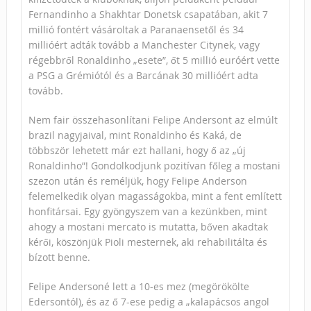
Fernandinho a Shakhtar Donetsk csapatában, akit 7
millió fontért vásároltak a Paranaensetől és 34
millióért adták tovább a Manchester Citynek, vagy
régebbről Ronaldinho „esete”, őt 5 millió euróért vette
a PSG a Grémiótól és a Barcának 30 millióért adta
tovább.
Nem fair összehasonlítani Felipe Andersont az elmúlt
brazil nagyjaival, mint Ronaldinho és Kaká, de
többször lehetett már ezt hallani, hogy ő az „új
Ronaldinho”! Gondolkodjunk pozitívan főleg a mostani
szezon után és reméljük, hogy Felipe Anderson
felemelkedik olyan magasságokba, mint a fent említett
honfitársai. Egy gyöngyszem van a kezünkben, mint
ahogy a mostani mercato is mutatta, bőven akadtak
kérői, köszönjük Pioli mesternek, aki rehabilitálta és
bízott benne.
Felipe Andersoné lett a 10-es mez (megörökölte
Edersontól), és az ő 7-ese pedig a „kalapácsos angol