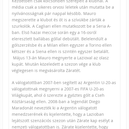
Kezdetben csak kölcsönben szerepelt a klubnál. A
média csak a sikeres orvosi leletek után mutatta be a
nyilvánosságnak pár nappal később. Mauro
megszerette a klubot és őt is a szívükbe zárták a
szurkolók. A Cagliari ellen mutatkozott be a Seria A-
ban. Első hazai meccse során egy a 16-osról
eleresztett ballábas góllal debütált. Belelendült a
gólszerzésbe és a Milan ellen egyszer a Torino ellen
kétszer és a Siena ellen is szintén egyszer betalált.
Május 13-án Mauro megnyerte a Lazioval az olasz
kupát. Miután közeledett a szezon vége a klub
véglegesen is megvásárolta Záratét.
A válogatottban 2007-ben segített az Argentin U-20-as
válogatottnak megnyerni a 2007-es FIFA U-20-as
Világkupát, ahol ő szerezte a győztes gólt a Cseh
Köztársaság ellen. 2008-ban a legendát Diego
Maradonát nevezték ki a Argentin válogatott
menedzserének és kijelentette, hogy a Lazioban
lejátszott szenzációs szezon után Zárate kap esélyt a
nemzeti válogatottban is. Zárate kijelentette, hogy