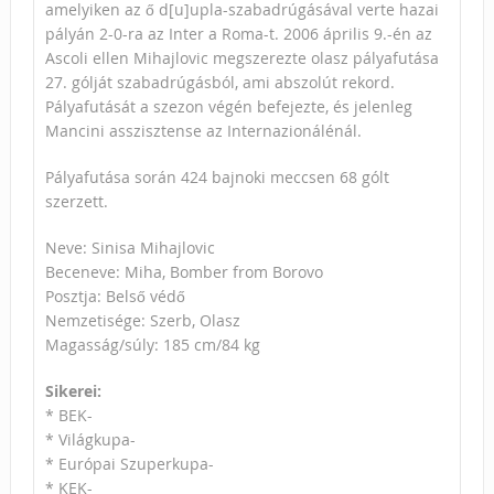
amelyiken az ő d[u]upla-szabadrúgásával verte hazai
pályán 2-0-ra az Inter a Roma-t. 2006 április 9.-én az
Ascoli ellen Mihajlovic megszerezte olasz pályafutása
27. gólját szabadrúgásból, ami abszolút rekord.
Pályafutását a szezon végén befejezte, és jelenleg
Mancini asszisztense az Internazionálénál.
Pályafutása során 424 bajnoki meccsen 68 gólt
szerzett.
Neve: Sinisa Mihajlovic
Beceneve: Miha, Bomber from Borovo
Posztja: Belső védő
Nemzetisége: Szerb, Olasz
Magasság/súly: 185 cm/84 kg
Sikerei:
* BEK-
* Világkupa-
* Európai Szuperkupa-
* KEK-