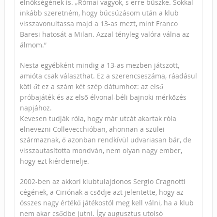
elnökségének is. „Római vagyok, s erre büszke. Sokkal
inkább szeretném, hogy búcsúzásom után a klub
visszavonultassa majd a 13-as mezt, mint Franco
Baresi hatosát a Milan. Azzal tényleg valóra válna az
álmom.”
Nesta egyébként mindig a 13-as mezben játszott,
amióta csak választhat. Ez a szerencseszáma, ráadásul
köti őt ez a szám két szép dátumhoz: az első
próbajáték és az első élvonal-béli bajnoki mérkőzés
napjához.
Kevesen tudják róla, hogy már utcát akartak róla
elnevezni Collevecchióban, ahonnan a szülei
származnak, ő azonban rendkívül udvariasan bár, de
visszautasította mondván, nem olyan nagy ember,
hogy ezt kiérdemelje.
2002-ben az akkori klubtulajdonos Sergio Cragnotti
cégének, a Ciriónak a csődje azt jelentette, hogy az
összes nagy értékű játékostól meg kell válni, ha a klub
nem akar csődbe jutni. Így augusztus utolsó