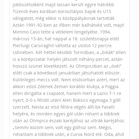
jobbszélsőként majd lassan került egyre hátrébb
Tizenöt éves korában korosztályos bajok és U15
válogatott, még ekkor is középpályásnak tartották
Aztán 1991-92-ben az ifiben mér balhátvéd volt, majd
Mimmo Caso tette a védelem tengelyébe. 1994.
március 13-án, hat nappal a 18. születésnapja előtt
Pierluigi Carsiraghit váltotta az utolsó 12 percre
Udinében. Két héttel később Torinóban, a „bikák” ellen
is a középcsatár helyén játszott néhány percet, aztán
hosszú szünet következett. Az Olimpicoban az „övéi”
előtt csak a következő januárban játszhatott először.
Különleges meccs volt. Nem elsősorban azért, mert az
akkori edző Zdenek Zeman korábbi klubja, a Foggia
ellen dirigálta a csapatot, hanem mert a Lazio 7-1-re
nyert, 0-0-s félidő után! Alen Boksics egymaga 3 gólt
szerzett. Nesta az első félóra végén állt be Favalli
helyére, és minden egyes gól után rohant a többiek
után az Olimpico északi karéjához az ultrák karéjához.
„Semmi közöm sem, volt egy gólhoz sem. Mégis,
rohantam a többiek után, a Curva Nord elé. Oda, ahol