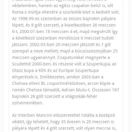
védelemben, hanem az egész csapaton belül is, sőt
Roma-s múltja ellenére a szurkolók közt is kedvelt volt.
Az 1998-99-es szezonban az összes bajnokin pályára
lépett, és 8 gólt szerzett, a következőben 26 meccsen
6-t, 2000-01-ben 18 meccsen 4-et, majd megsérült így
a következő szezonban mindössze 6 meccset tudott
játszani. 2002-03-ban 20 meccsen játszott és 1 gól
szerepel a neve mellett, majd a búcsúszezonjában 25
meccsen ugyanannyit. Csapatunkkal megnyerte a
Scudettot 2000-ben, és részese volt a Szuperkupa, az
Olasz kupa a KEK és az Európai Szuperkupa
elnyerések is. Emlékezetes, amikor 2003-ban a
Chelsea elleni BL csoportmérkőzésen, arcon köpte a
román Chelsea támadót, Adrian Mutu-t. Összesen 167
bajnokin 26 gólt szerzett a világoskák-fehér
színeineinkben.
Az Interben Mancini előszeretettel rotálta a középső
védőit, így lehetett, hogy 35 évesen is 20 meccsen is
pályára lépett és 4 gólt szerzett, volt olyan meccse is,