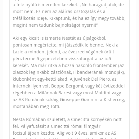
a felé nyúló ismeretlen kezeket. „Ne haragudjatok, de
most nem. Ez nem az aláírás-osztogatás és a
tréfálkozás ideje. Kikaptunk, és ha ez így megy tovább,
megint nem tudunk bajnokságot nyerni!”
Aki egy kicsit is ismerte Nestát az újságokból,
pontosan megértette, mi játszódik le benne. Neki a
Lazio a mindent jelenti, az évezred végének örült
pénztermelő gépezetében visszaforgatta az idő
kerekét. Ma már ritka a hozzá hasonló frontember (az
olaszok leginkább zászlónak, il bandierának mondják),
klubonként egy-kettő akad. A Juvének Del Piero, az
Internek ilyen volt Beppe Bergomi, vagy két évtizeddel
régebben a Milánnak Baresi vagy most Maldini vagy
az AS Romának sokáig Giuseppe Giannini a Kisherceg,
mostanában meg Totti.
Nesta Rómában született, a Cinecitta környékén nőtt
fel. Pályafutását a Cinecittá római filmgyár
focisuliájban kezdte. Alig volt 9 éves, amikor az AS