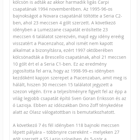
kölcsön is adták az akkor harmadik ligás Carpi
csapatának 1994 novemberében. Az 1995-96-os
bajnokságot a Novara csapatánál töltötte a Seria C2-
ben, ahol 23 meccsen 4 gólt szerzett. A következő
idényben a Lumezzane csapatát erősítette 23
meccsen 6 találatot szerezvén, majd egy idény ereéig
visszatért a Piacenzahoz, ahol ismét nem kapott
alkalmat a bizonyításra, ezért 1997 októberében
kölcsönadták a Brescello csapatának, ahol 21 meccsen
10 gólt ért el a Seria C1-ben. Ez az eredmény
jogosította fel arra, hogy az 1998-99-es idényben
kezdőként kapjon szerepet a Piacenzaban, amit meg is
hálált, hiszen 30 meccsen 15 találatot jegyzett a
szezon végén. Erre a teljesítményre figyelt fel az épp a
világ legjobb csapatát építő Sven Goran Eriksson és az
ő Lazioja. Ebben az időszakban Dino Zoff ténykedése
alatt az Olasz válogatottban is bemutatkozhatott.
A következő 7 és fél idényben 118 bajnoki meccsen
lépett pályára – többnyire csereként – melyeken 27
gólt szerzett a SS Lazio színeiben, és 5-ször a