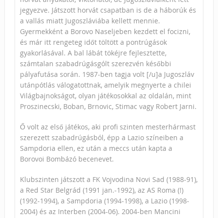
jegyezve. Játszott horvát csapatban is de a háborúk és
a vallás miatt Jugoszláviába kellett mennie.
Gyermekként a Borovo Naseljeben kezdett el focizni,
és már itt rengeteg időt töltött a pontrúgások
gyakorlásával. A bal lábát tökéjre fejlesztette,
számtalan szabadrúgásgólt szerezvén későbbi
pályafutása során. 1987-ben tagja volt [/u]a Jugoszláv
utánpótlás válogatottnak, amelyik megnyerte a chilei
Világbajnokságot, olyan játékosokkal az oldalán, mint
Proszinecski, Boban, Brnovic, Stimac vagy Robert Jarni.
Ő volt az első játékos, aki profi szinten mesterhármast
szerezett szabadrúgásból, épp a Lazio színeiben a
Sampdoria ellen, ez után a meccs után kapta a
Borovoi Bombázó becenevet.
Klubszinten játszott a FK Vojvodina Novi Sad (1988-91),
a Red Star Belgrád (1991 jan.-1992), az AS Roma (!)
(1992-1994), a Sampdoria (1994-1998), a Lazio (1998-
2004) és az Interben (2004-06). 2004-ben Mancini