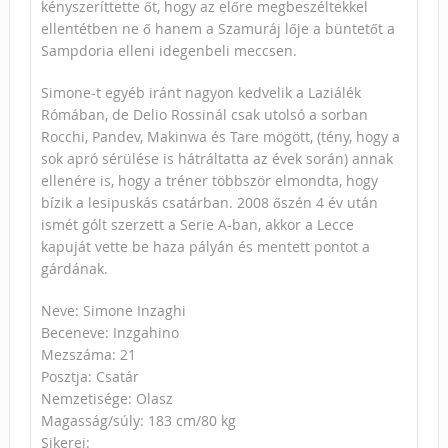
kényszeríttette őt, hogy az előre megbeszéltekkel
ellentétben ne ő hanem a Szamuráj lője a büntetőt a
Sampdoria elleni idegenbeli meccsen.
Simone-t egyéb iránt nagyon kedvelik a Laziálék
Rómában, de Delio Rossinál csak utolsó a sorban
Rocchi, Pandev, Makinwa és Tare mögött, (tény, hogy a
sok apró sérülése is hátráltatta az évek során) annak
ellenére is, hogy a tréner többször elmondta, hogy
bízik a lesipuskás csatárban. 2008 őszén 4 év után
ismét gólt szerzett a Serie A-ban, akkor a Lecce
kapuját vette be haza pályán és mentett pontot a
gárdának.
Neve: Simone Inzaghi
Beceneve: Inzgahino
Mezszáma: 21
Posztja: Csatár
Nemzetisége: Olasz
Magasság/súly: 183 cm/80 kg
Sikerei: