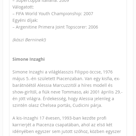
– Supercoppa Italiana: 2009
Válogatott:
– FIFA World Youth Championship: 2007
Egyéni díjak:
– Argenitine Primera Joint Topscorer: 2006
(köszi Berninek!)
Simone Inzaghi
Simone Inzaghi a világklasszis Filippo öccse, 1976
május 5.-én született Piacenzaban. Van egy kisfia, ex-
barátnőétől Alessia Marcuzzitól a híres modell és
show-girltől, a fiúk neve Tommaso, aki 2001 április 29.-
én jött világra. Érdekesség, hogy Alessia jelenleg a
szintén olasz Chelsea portás, Cudicini párja.
A kis-Inzaghi 17 évesen, 1993-ban kezdte profi
karrierjét a Piacenza csapatában, ahol az első két
idényében egyszer sem jutott szóhoz, közben egyszer