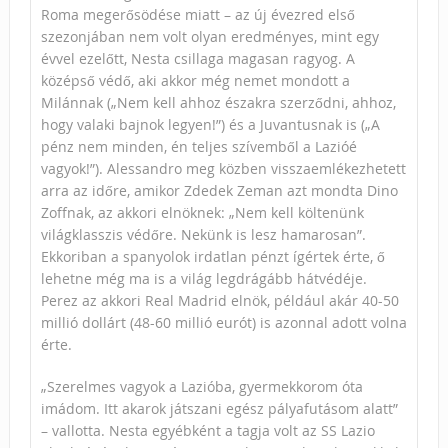
Roma megerősödése miatt – az új évezred első
szezonjában nem volt olyan eredményes, mint egy
évvel ezelőtt, Nesta csillaga magasan ragyog. A
középső védő, aki akkor még nemet mondott a
Milánnak („Nem kell ahhoz északra szerződni, ahhoz,
hogy valaki bajnok legyen!”) és a Juvantusnak is („A
pénz nem minden, én teljes szívemből a Lazióé
vagyok!”). Alessandro meg közben visszaemlékezhetett
arra az időre, amikor Zdedek Zeman azt mondta Dino
Zoffnak, az akkori elnöknek: „Nem kell költenünk
világklasszis védőre. Nekünk is lesz hamarosan”.
Ekkoriban a spanyolok irdatlan pénzt ígértek érte, ő
lehetne még ma is a világ legdrágább hátvédéje.
Perez az akkori Real Madrid elnök, például akár 40-50
millió dollárt (48-60 millió eurót) is azonnal adott volna
érte.
„Szerelmes vagyok a Lazióba, gyermekkorom óta
imádom. Itt akarok játszani egész pályafutásom alatt”
– vallotta. Nesta egyébként a tagja volt az SS Lazio