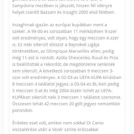
Sampdoria mezében is játszott, hiszen fél idényre
helyet cserélt Bazzani és Inzaghi 2005 első felében.
Inzaghinak igazán az európai kupákban ment a
szekér. A 99-00-es sorozatban 11 mérkőzésen 9-szer
volt eredményes, volt olyan, hogy egy meccsen 4-szer
is. Ez neki sikerült először a Bajnokok Ligája
történetében, az Olimpique Marseilles ellen, pedig
még 11-est is rontott. Azóta Shevcenko, Ruud és Prso
is beállították a rekordot, de megdöntenie senkinek
sem sikerült. A következő sorozatban 9 meccsen 3-
szor volt eredményes. A 02-03-as UEFA-KUPA kiírásban
8 meccsen 4 találatot jegyez, a 03-04-es BL-ben pedig
5 meccsen 3-at és még 2004 őszén ismét az UEFA-
KUPÁban sikerült neki 3 meccsen 1 találatot szereznie.
Összesen tehát 42 meccsen 20 gólt jegyez nemzetközi
porondon.
Érdekes eset volt, amikor nem sokkal Di Canio
visszatérése után a Vezér szinte erőszakkal