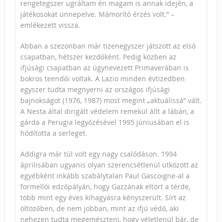
rengetegszer ugráltam én magam is annak idején, a
játékosokat ünnepelve. Mámorító érzés volt.” –
emlékezett vissza.
Abban a szezonban már tizenegyszer játszott az első
csapatban, hétszer kezdőként. Pedig közben az
ifjúsági csapatban az úgynevezett Primaverában is
bokros teendői voltak. A Lazio minden évtizedben
egyszer tudta megnyerni az országos ifjúsági
bajnokságot (1976, 1987) most megint „aktuálissá” vált.
A Nesta által dirigált védelem remekül állt a lábán, a
gárda a Perugia legyőzésével 1995 júniusában el is
hódította a serleget.
Addigra már túl volt egy nagy csalódáson. 1994
áprilisában ugyanis olyan szerencsétlenül ütközött az
egyébként inkább szabálytalan Paul Gascoigne-al a
formellói edzőpályán, hogy Gazzának eltört a térde,
több mint egy éves kihagyásra kényszerült. Sírt az
öltözőben, de nem jobban, mint az ifjú védő, aki
nehezen tudta megemészteni, hogy véletlenül bár, de