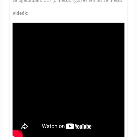
Válogatottban: U21 (6 meccs/1gól) és felnőtt 78 meccs.
Videók: