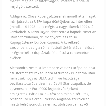
magát: megindult futott vagy 40 métert a labdával
majd gólt szerzett.
Addigra az Olasz Kupa győztesének mondhatta magát,
már játszott az UEFA-kupa döntőjében az Inter ellen
(mindkettő 1998-ban), mégis, a nagy sikerek 1999 után
kezdődtek. A Lazio ugyan elveszette a bajnoki címet az
utolsó fordulóban, de megnyerte az utolsó
Kupagyőztesek Európa Kupáját. A következő
szezonban, pedig a római futball történetében először
az égszínkékek dupláztak. Ráadásul a centenárium
évében.
Alessandro Nesta kulcsembere volt az Európa-bajnoki
ezüstérmet szerző squadra azzurának is, a torna után
nem csak hogy az UEFA technikai bizottsága
beválasztotta őt a tizenhat fős All Star-csapatba, de
egyenesen az Euro2000 legjobb védőjeként
emlegették. Bár a Lazio – részben talán a sérültek,
részben Sven Göran Eriksson Angliába szerződése
miatti belső gondok, s nem az utolsósorban az AS