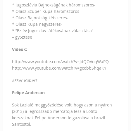
* Jugoszlávia Bajnokságának háromszoros-
* Olasz Szuper Kupa háromszoros
* Olasz Bajnokság kétszeres-
* Olasz Kupa négyszeres-
* ”Ez év Jugoszláv játékosának választása”-
– győztese
Videók:
http://www.youtube.com/watch?v=JdQOVoqWaPQ
http://www.youtube.com/watch?v=gcobbShqaKY
Ekker Róbert
Felipe Anderson
Sok Lazialé meggyőződése volt, hogy azon a nyáron
(2013) a legrosszabb mercatoja lesz a Lotito
korszaknak Felipe Anderson leigazolása a brazil
Santostól.