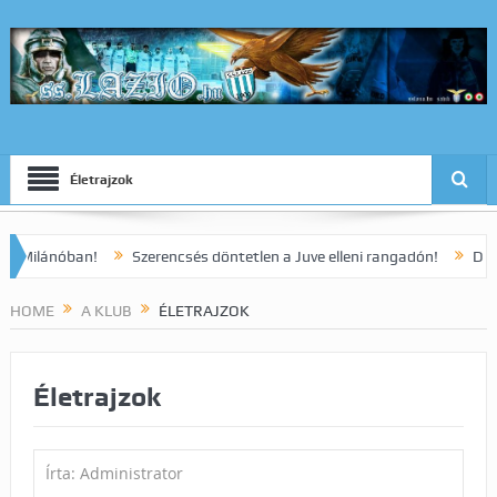
Életrajzok
an!
Szerencsés döntetlen a Juve elleni rangadón!
Dia korai gólja
HOME
A KLUB
ÉLETRAJZOK
Életrajzok
Írta: Administrator