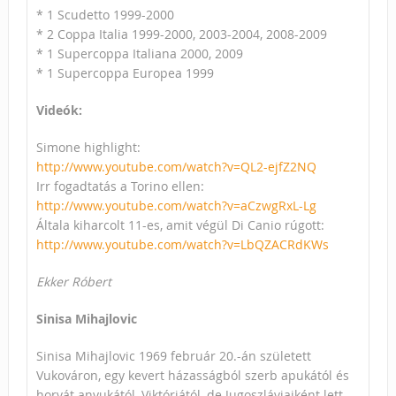
* 1 Scudetto 1999-2000
* 2 Coppa Italia 1999-2000, 2003-2004, 2008-2009
* 1 Supercoppa Italiana 2000, 2009
* 1 Supercoppa Europea 1999
Videók:
Simone highlight:
http://www.youtube.com/watch?v=QL2-ejfZ2NQ
Irr fogadtatás a Torino ellen:
http://www.youtube.com/watch?v=aCzwgRxL-Lg
Általa kiharcolt 11-es, amit végül Di Canio rúgott:
http://www.youtube.com/watch?v=LbQZACRdKWs
Ekker Róbert
Sinisa Mihajlovic
Sinisa Mihajlovic 1969 február 20.-án született
Vukováron, egy kevert házasságból szerb apukától és
horvát anyukától, Viktóriától, de Jugoszláviaiként lett