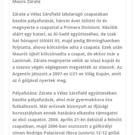
Mauro Zárate
Zárate a Vélez Sársfield labdarúgó csapatában
kezdte pályafutását, három évet töltött itt és
megnyerte a csapattal a Primera Divisiont. Később
aláírt egy katari, az Al-Sadd együtteséhez, de csak
hat hónapot töltött itt, majd pedig Birminghamben
folytatta, ahova kölcsönbe adta a csapata. Ezek után
Maurót újból kölcsönadta a csapat, de ekkor már a
Lazionak. Zárate megnyerte velük az olasz kupát és
a szezon végén véglegesen megvették az olaszok. Az
Argentín játszott a 2007-es U21-es Világ Kupán, amit
az ő góljával nyertek meg.
Pályafutása: Zárate a Vélez Sársfield együttesében
kezdte pályafutását, ahol már gyermekkora óta
futballozott. Már erősnek bizonyult az ifjúsági
korosztályban ennek hatására elkezdte támogatni
az első csapatot. 2004. április 21-én debütál a felnőtt
csapatban, majd 2006-ban osztozott a gólkirályi
címen Rodrigo Palacioval (Boca Juniors) 12-12 góllal