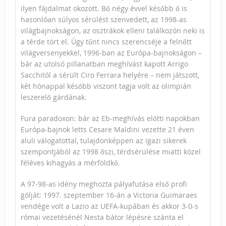
ilyen fájdalmat okozott. Bő négy évvel később ő is
hasonlóan súlyos sérülést szenvedett, az 1998-as
világbajnokságon, az osztrákok elleni találkozón neki is
a térde tört el. Úgy tűnt nincs szerencséje a felnőtt
világversenyekkel, 1996-ban az Európa-bajnokságon –
bár az utolsó pillanatban meghívást kapott Arrigo
Sacchitól a sérült Ciro Ferrara helyére – nem játszott,
két hónappal később viszont tagja volt az olimpián
leszerelő gárdának.
Fura paradoxon: bár az Eb-meghívás előtti napokban
Európa-bajnok letts Cesare Maldini vezette 21 éven
aluli válogatottal, tulajdonképpen az igazi sikerek
szempontjából az 1998 őszi, térdsérülése miatti közel
féléves kihagyás a mérföldkő.
A 97-98-as idény meghozta pályafutása első profi
gólját: 1997. szeptember 16-án a Victoria Guimaraes
vendége volt a Lazio az UEFA-kupában és akkor 3-0-s
római vezetésénél Nesta bátor lépésre szánta el