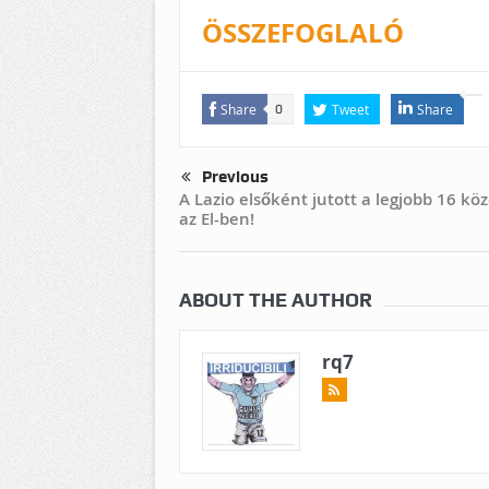
ÖSSZEFOGLALÓ
Share
Tweet
Share
0
Previous
A Lazio elsőként jutott a legjobb 16 kö
az El-ben!
ABOUT THE AUTHOR
rq7