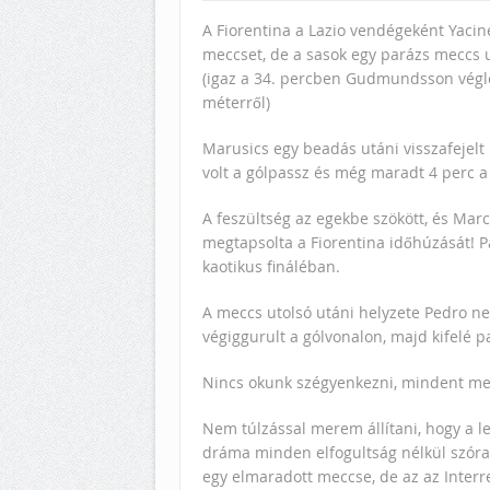
A Fiorentina a Lazio vendégeként Yacine
meccset, de a sasok egy parázs meccs u
(igaz a 34. percben Gudmundsson végle
méterről)
Marusics egy beadás utáni visszafejelt
volt a gólpassz és még maradt 4 perc a
A feszültség az egekbe szökött, és Marc
megtapsolta a Fiorentina időhúzását! Pal
kaotikus fináléban.
A meccs utolsó utáni helyzete Pedro ne
végiggurult a gólvonalon, majd kifelé 
Nincs okunk szégyenkezni, mindent meg
Nem túlzással merem állítani, hogy a l
dráma minden elfogultság nélkül szóra
egy elmaradott meccse, de az az Interre