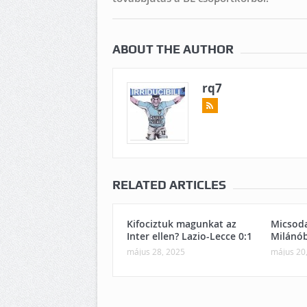
ABOUT THE AUTHOR
rq7
RELATED ARTICLES
Kifociztuk magunkat az
Micsoda
Inter ellen? Lazio-Lecce 0:1
Milánó
május 28, 2025
május 20