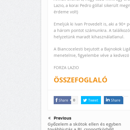
Lazio, a korai Pedro góllal sikerült meg
érdeme volt)
Emeljük ki Ivan Provedelt is, aki a 90+
a három pontot számunkra. A találkozó
helyzetünk maradt kihasználatlanul.
A Biancocelesti bejutott a Bajnokok Lig
menetelnie, figyelembe véve a kedvező 
FORZA LAZIO
ÖSSZEFOGLALÓ
Share
Tweet
Share
0
Previous
Győzelem a skótok ellen és egyben
továbbjutás a BL csoportkörből!