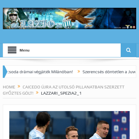
Menu
da drámai végjáték Milánóban!
Szerencsés döntetlen a Juve elleni r
HOME
CAICEDO ÚJRA AZ UTOLSÓ PILLANATBAN SZERZETT
GYŐZTES GÓLT!
LAZZARI_SPEZIA2_1