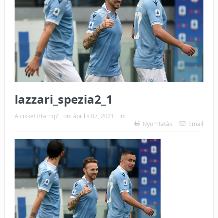
lazzari_spezia2_1
A cikket írta:
rq7
on:
április 07, 2021
In:
Nyomtatás
Email