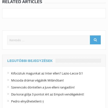
RELATED ARTICLES
LEGUTÓBBI BEJEGYZÉSEK
Kifociztuk magunkat az Inter ellen? Lazio-Lecce 0:1
Micsoda drámai végjáték Milánóban!
Szerencsés döntetlen a Juve elleni rangadón!
Dia korai gólja 3 pontot ért az Empoli vendégeként!
Pedro elnyűhetetlen!:-)