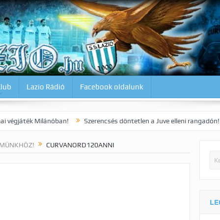
Klub
Lazio Rádió
Facebook oldalunk
ilánóban!
Szerencsés döntetlen a Juve elleni rangadón!
Dia kora
LMÜNKHÖZ!
CURVANORD120ANNI
LE