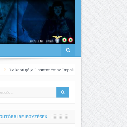
i gólja 3 pontot ért az Empoli vendégeként!
Pedro elnyűhetetlen!:-)
GUTÓBBI BEJEGYZÉSEK