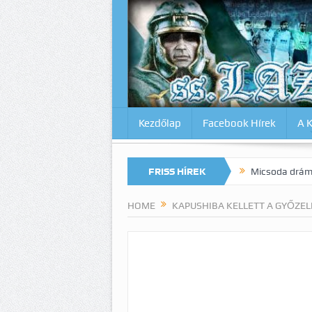
Kezdőlap
Facebook Hírek
A 
 magunkat az Inter ellen? Lazio-Lecce 0:1
FRISS HÍREK
Micsoda drámai végjáték M
HOME
KAPUSHIBA KELLETT A GYŐZE