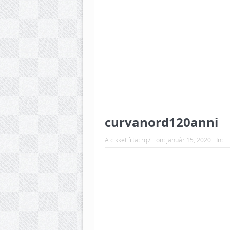
curvanord120anni
A cikket írta:
rq7
on:
január 15, 2020
In: