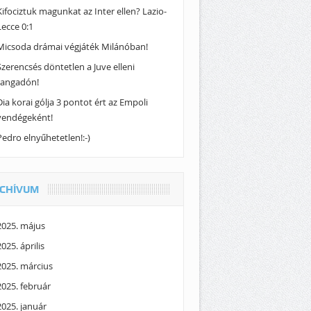
Kifociztuk magunkat az Inter ellen? Lazio-
Lecce 0:1
Micsoda drámai végjáték Milánóban!
Szerencsés döntetlen a Juve elleni
rangadón!
Dia korai gólja 3 pontot ért az Empoli
vendégeként!
Pedro elnyűhetetlen!:-)
CHÍVUM
2025. május
2025. április
2025. március
2025. február
2025. január