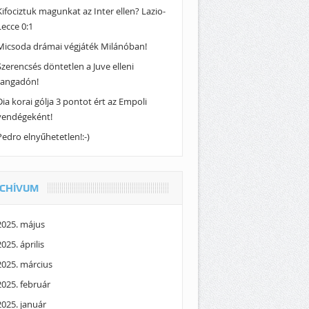
Kifociztuk magunkat az Inter ellen? Lazio-
Lecce 0:1
Micsoda drámai végjáték Milánóban!
Szerencsés döntetlen a Juve elleni
rangadón!
Dia korai gólja 3 pontot ért az Empoli
vendégeként!
Pedro elnyűhetetlen!:-)
CHÍVUM
2025. május
2025. április
2025. március
2025. február
2025. január