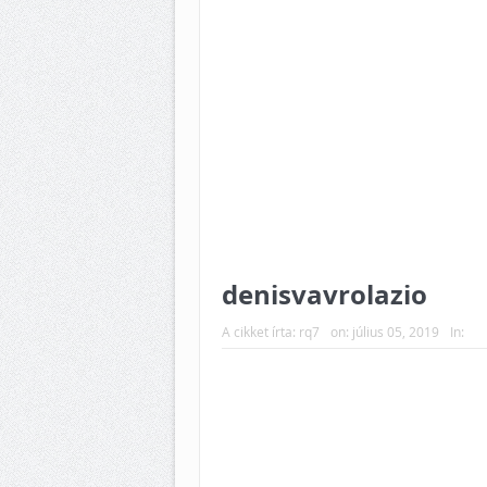
denisvavrolazio
A cikket írta:
rq7
on:
július 05, 2019
In: