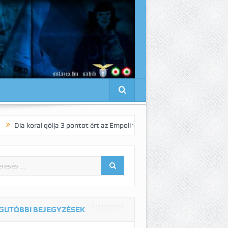
i gólja 3 pontot ért az Empoli vendégeként!
Pedro elnyűhetetlen!:-)
GUTÓBBI BEJEGYZÉSEK