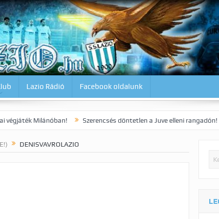
Klub
Lazio Rádió
Facebook oldalunk
ilánóban!
Szerencsés döntetlen a Juve elleni rangadón!
Dia kora
E!)
DENISVAVROLAZIO
LE