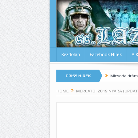
Kezdőlap
Facebook Hírek
A 
magunkat az Inter ellen? Lazio-Lecce 0:1
FRISS HÍREK
Micsoda drámai végjáték M
HOME
MERCATO, 2019 NYARA (UPDAT