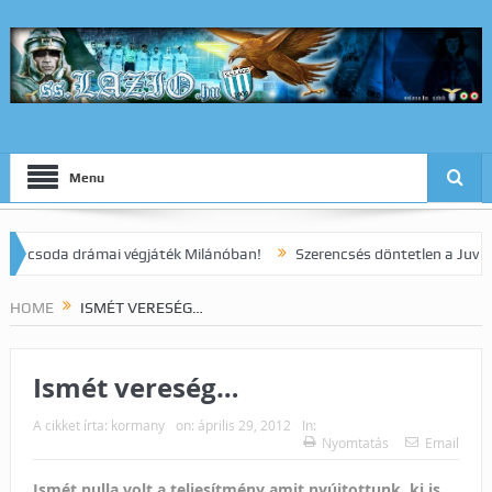
Menu
oda drámai végjáték Milánóban!
Szerencsés döntetlen a Juve elleni
HOME
ISMÉT VERESÉG…
Ismét vereség…
A cikket írta:
kormany
on:
április 29, 2012
In:
Nyomtatás
Email
Ismét nulla volt a teljesítmény amit nyújtottunk, ki is