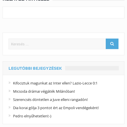
LEGUTÓBBI BEJEGYZÉSEK
Kifociztuk magunkat az Inter ellen? Lazio-Lecce 0:1
Micsoda drámai végjáték Milánóban!
Szerencsés döntetlen a Juve elleni rangadón!
Dia korai gólja 3 pontot ért az Empoli vendégeként!
Pedro elnyűhetetlen!:-)