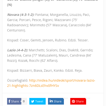
(N)
Novara (4-3-1-2):
Fontana; Morganella, Lisuzzo, Paci,
Garcia; Porcari, Pesce, Rigoni; Mazzarani (75′
Radovanovic); Morimoto (57′ Mascara), Caracciolo (84′
Centurioni).
Kispad: Coser, Gemiti, Jensen, Rubino. Edző. Tesser.
Lazio (4-4-2):
Marchetti; Scaloni, Dias, Diakitè, Garrido;
Ledesma, Cana (77′ Matuzalem), Mauri, Candreva (84′
Rozzi); Kozak, Rocchi (62′ Alfaro).
Kispad: Bizzarri, Biava, Zauri, Konko. Edző. Reja.
Összefoglaló:
http://videa.hu/videok/sport/novara-lazio-
21-highlights-7zn6DLsEhv0fHYSv
Share
Tweet
Share
Share
0