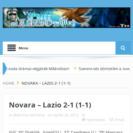
Menu
oda drámai végjáték Milánóban!
Szerencsés döntetlen a Juve elleni
HOME
NOVARA – LAZIO 2-1 (1-1)
Novara – Lazio 2-1 (1-1)
A cikket írta:
kormany
on:
április 26, 2012
In:
Nyomtatás
Email
Gól: 35′ Diakitè „öngól”(L), 37′ Candreva (L), 79′ Mascara