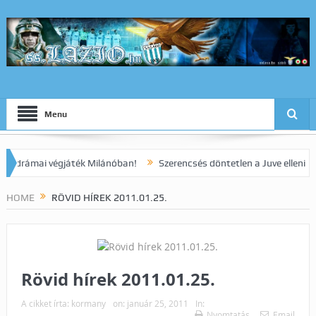
Menu
ámai végjáték Milánóban!
Szerencsés döntetlen a Juve elleni rangad
HOME
RÖVID HÍREK 2011.01.25.
Rövid hírek 2011.01.25.
A cikket írta:
kormany
on:
január 25, 2011
In:
Nyomtatás
Email