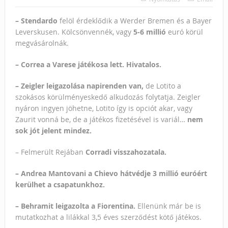
– Stendardo
felöl érdeklődik a Werder Bremen és a Bayer
Leverskusen. Kölcsönvennék, vagy
5-6 millió
euró körül
megvásárolnák.
– Correa a Varese játékosa lett. Hivatalos.
– Zeigler leigazolása napirenden van,
de Lotito a
szokásos körülményeskedő alkudozás folytatja. Zeigler
nyáron ingyen jöhetne, Lotito így is opciót akar, vagy
Zaurit vonná be, de a játékos fizetésével is variál…
nem
sok jót jelent mindez.
– Felmerült Rejában
Corradi visszahozatala.
– Andrea Mantovani a Chievo hátvédje 3 millió euróért
kerülhet a csapatunkhoz.
– Behramit leigazolta a Fiorentina.
Ellenünk már be is
mutatkozhat a lilákkal 3,5 éves szerződést kötő játékos.