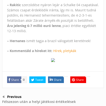
– Rakitic
szerződése nyáron lejár a Schalke 04 csapatával.
Számos csapat érdeklődik iránta, így mi is. Maurit tudná
potólni, és Hernanest tehermentesíteni, de 4-2-3-1-es
felállásban akár Zárate árnyék-ék posztját is betöltheti.
Ára jelenleg 6-7 millió euró lenne
, piaci értéke egyébkét
12-13 millió.
– Hernanes
ismét tagja a brazil válogatott keretének!
– Kommentáld a híreket itt:
Hírek, pletykák
Share
Tweet
Share
Share
0
Previous
Félszezon után a helyi játékosi értékelések