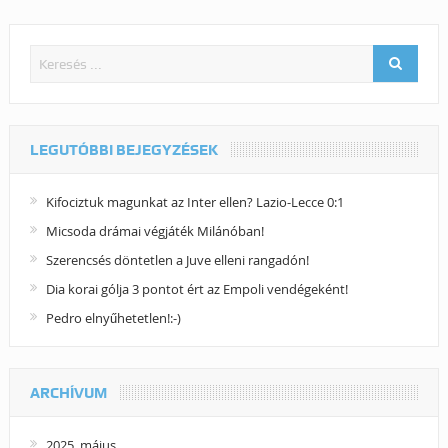
LEGUTÓBBI BEJEGYZÉSEK
Kifociztuk magunkat az Inter ellen? Lazio-Lecce 0:1
Micsoda drámai végjáték Milánóban!
Szerencsés döntetlen a Juve elleni rangadón!
Dia korai gólja 3 pontot ért az Empoli vendégeként!
Pedro elnyűhetetlen!:-)
ARCHÍVUM
2025. május