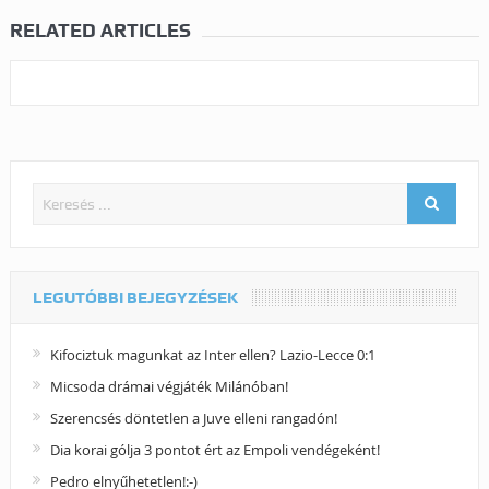
RELATED ARTICLES
LEGUTÓBBI BEJEGYZÉSEK
Kifociztuk magunkat az Inter ellen? Lazio-Lecce 0:1
Micsoda drámai végjáték Milánóban!
Szerencsés döntetlen a Juve elleni rangadón!
Dia korai gólja 3 pontot ért az Empoli vendégeként!
Pedro elnyűhetetlen!:-)