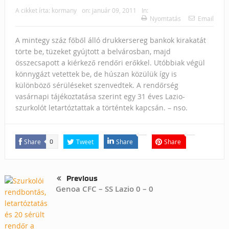
A cikket írta:
kormany
on:
január 09, 2011
In:
Nyomtatás
Email
A mintegy száz főből álló drukkersereg bankok kirakatát
törte be, tüzeket gyújtott a belvárosban, majd
összecsapott a kiérkező rendőri erőkkel. Utóbbiak végül
könnygázt vetettek be, de húszan közülük így is
különböző sérüléseket szenvedtek. A rendőrség
vasárnapi tájékoztatása szerint egy 31 éves Lazio-
szurkolót letartóztattak a történtek kapcsán. – nso.
Share
Tweet
Share
Share
0
Previous
Genoa CFC – SS Lazio 0 – 0