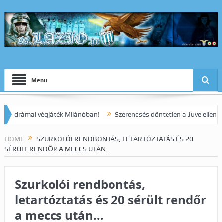
Menu
rámai végjáték Milánóban!
Szerencsés döntetlen a Juve elleni ranga
HOME
SZURKOLÓI RENDBONTÁS, LETARTÓZTATÁS ÉS 20
SÉRÜLT RENDŐR A MECCS UTÁN…
Szurkolói rendbontás,
letartóztatás és 20 sérült rendőr
a meccs után…