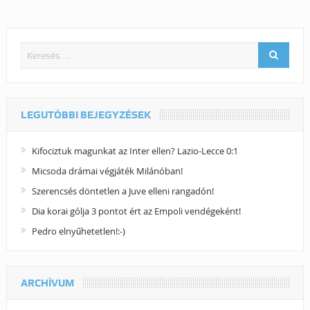
LEGUTÓBBI BEJEGYZÉSEK
Kifociztuk magunkat az Inter ellen? Lazio-Lecce 0:1
Micsoda drámai végjáték Milánóban!
Szerencsés döntetlen a Juve elleni rangadón!
Dia korai gólja 3 pontot ért az Empoli vendégeként!
Pedro elnyűhetetlen!:-)
ARCHÍVUM