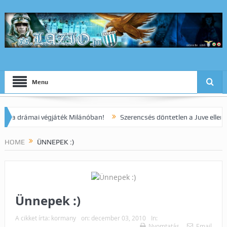
Menu
drámai végjáték Milánóban!
Szerencsés döntetlen a Juve elleni rang
HOME
ÜNNEPEK :)
Ünnepek :)
A cikket írta:
kormany
on:
december 03, 2010
In:
Nyomtatás
Email