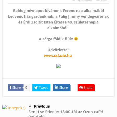
Boldog névnapot kívánunk Ferenc nap alkalmából
kedvenc házigazdánknak, a Fülig Jimmy vendégvárónak
és Érdi Zsoltit Isten Éltesse 40. születésnapja
alkalmából!
A sárga földik fiúk!
Üdvözlettel:
www.sslazio.hu
Share
Tweet
Share
Share
0
Previous
Senki se feledje: 18:00-tól az Ozon café!
(péntek)