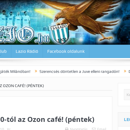
Klub
Lazio Rádió
Facebook oldalunk
ban!
Szerencsés döntetlen a Juve elleni rangadón!
Dia korai gól
AZ OZON CAFÉ! (PÉNTEK)
00-tól az Ozon café! (péntek)
LE
010
In:
Nyomtatás
Email