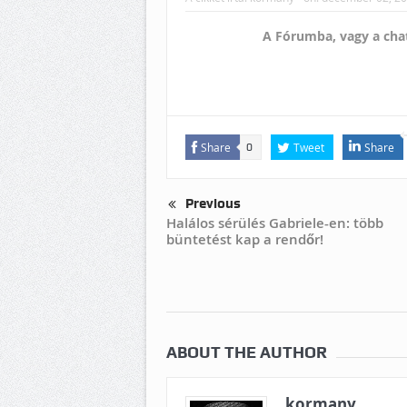
A Fórumba, vagy a chat
Share
Tweet
Share
0
Previous
Halálos sérülés Gabriele-en: több
büntetést kap a rendőr!
ABOUT THE AUTHOR
kormany