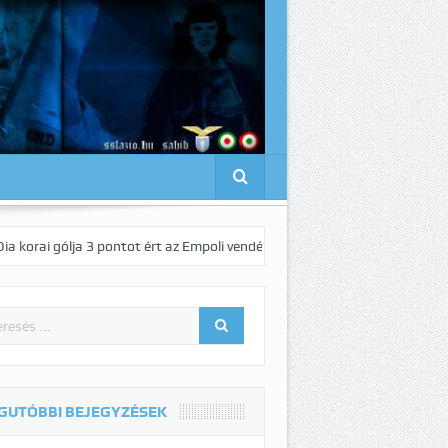
ja 3 pontot ért az Empoli vendégeként!
Pedro elnyűhetetlen!:-)
1-
GUTÓBBI BEJEGYZÉSEK