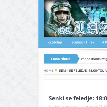
Kezdőlap
Facebook Hírek
A 
kat az Inter ellen? Lazio-Lecce 0:1
FRISS HÍREK
Micsoda drámai végjáték Milánó
HOME
SENKI SE FELEDJE: 18:00-TÓL 
Senki se feledje: 18:
A cikket írta:
kormany
on:
december 02, 2