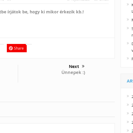
be írjátok be, hogy ki mikor érkezik kb.!
Share
Next
Ünnepek :)
AR