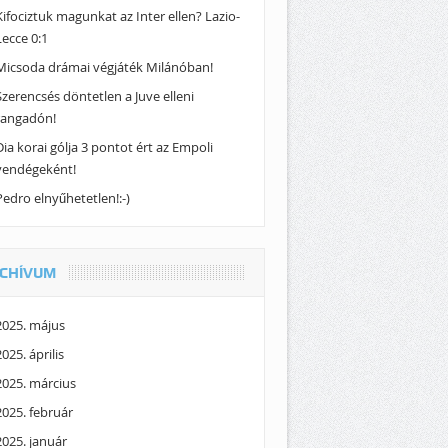
Kifociztuk magunkat az Inter ellen? Lazio-
Lecce 0:1
Micsoda drámai végjáték Milánóban!
Szerencsés döntetlen a Juve elleni
rangadón!
Dia korai gólja 3 pontot ért az Empoli
vendégeként!
Pedro elnyűhetetlen!:-)
CHÍVUM
2025. május
2025. április
2025. március
2025. február
2025. január