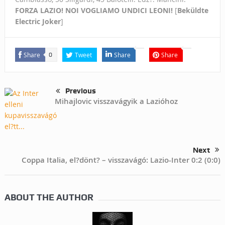
FORZA LAZIO! NOI VOGLIAMO UNDICI LEONI!
[
Beküldte
Electric Joker
]
Share
Tweet
Share
Share
0
Previous
Mihajlovic visszavágyik a Lazióhoz
Next
Coppa Italia, el?dönt? – visszavágó: Lazio-Inter 0:2 (0:0)
ABOUT THE AUTHOR