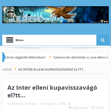
Menu
ai végjáték Milánóban!
Szerencsés döntetlen a Juve elleni rangadón
HOME
AZ INTER ELLENI KUPAVISSZAVÁGÓ EL?TT…
Az Inter elleni kupavisszavágó
el?tt…
A cikket írta:
kormany
on:
május 07, 2008
In:
Nyomtatás
Email