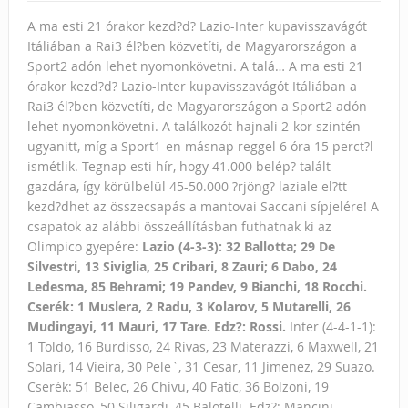
A ma esti 21 órakor kezd?d? Lazio-Inter kupavisszavágót
Itáliában a Rai3 él?ben közvetíti, de Magyarországon a
Sport2 adón lehet nyomonkövetni. A talá…
A ma esti 21
órakor kezd?d? Lazio-Inter kupavisszavágót Itáliában a
Rai3 él?ben közvetíti, de Magyarországon a Sport2 adón
lehet nyomonkövetni. A találkozót hajnali 2-kor szintén
ugyanitt, míg a Sport1-en másnap reggel 6 óra 15 perct?l
ismétlik. Tegnap esti hír, hogy 41.000 belép? talált
gazdára, így körülbelül 45-50.000 ?rjöng? laziale el?tt
kezd?dhet az összecsapás a mantovai Saccani sípjelére! A
csapatok az alábbi összeállításban futhatnak ki az
Olimpico gyepére:
Lazio (4-3-3): 32 Ballotta; 29 De
Silvestri, 13 Siviglia, 25 Cribari, 8 Zauri; 6 Dabo, 24
Ledesma, 85 Behrami; 19 Pandev, 9 Bianchi, 18 Rocchi.
Cserék: 1 Muslera, 2 Radu, 3 Kolarov, 5 Mutarelli, 26
Mudingayi, 11 Mauri, 17 Tare. Edz?: Rossi.
Inter (4-4-1-1):
1 Toldo, 16 Burdisso, 24 Rivas, 23 Materazzi, 6 Maxwell, 21
Solari, 14 Vieira, 30 Pele`, 31 Cesar, 11 Jimenez, 29 Suazo.
Cserék: 51 Belec, 26 Chivu, 40 Fatic, 36 Bolzoni, 19
Cambiasso, 50 Siligardi, 45 Balotelli. Edz?: Mancini.