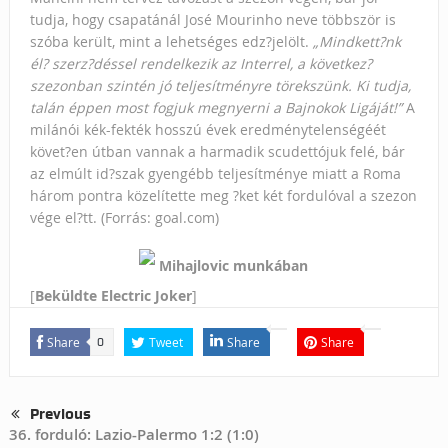
tudja, hogy csapatánál José Mourinho neve többször is
szóba került, mint a lehetséges edz?jelölt.
„Mindkett?nk
él? szerz?déssel rendelkezik az Interrel, a következ?
szezonban szintén jó teljesítményre törekszünk. Ki tudja,
talán éppen most fogjuk megnyerni a Bajnokok Ligáját!”
A
milánói kék-fekték hosszú évek eredménytelenségéét
követ?en útban vannak a harmadik scudettójuk felé, bár
az elmúlt id?szak gyengébb teljesítménye miatt a Roma
három pontra közelítette meg ?ket két fordulóval a szezon
vége el?tt. (Forrás: goal.com)
Mihajlovic munkában
[
Beküldte Electric Joker
]
Share
Tweet
Share
Share
0
Previous
36. forduló: Lazio-Palermo 1:2 (1:0)