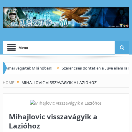
Menu
i végjáték Milánóban!
Szerencsés döntetlen a Juve elleni rangadón!
HOME
MIHAJLOVIC VISSZAVÁGYIK A LAZIÓHOZ
Mihajlovic visszavágyik a
Lazióhoz