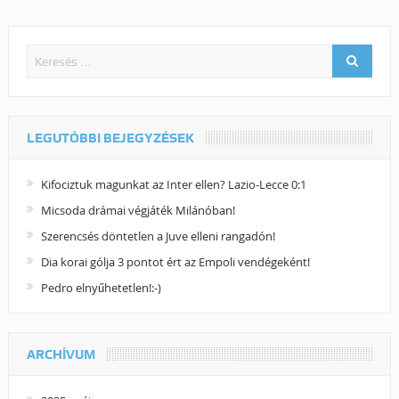
LEGUTÓBBI BEJEGYZÉSEK
Kifociztuk magunkat az Inter ellen? Lazio-Lecce 0:1
Micsoda drámai végjáték Milánóban!
Szerencsés döntetlen a Juve elleni rangadón!
Dia korai gólja 3 pontot ért az Empoli vendégeként!
Pedro elnyűhetetlen!:-)
ARCHÍVUM