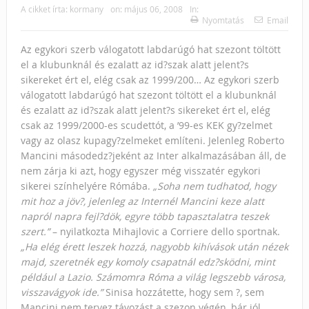
A cikket írta:
kormany
on:
május 06, 2008
In:
Nyomtatás
Email
Az egykori szerb válogatott labdarúgó hat szezont töltött
el a klubunknál és ezalatt az id?szak alatt jelent?s
sikereket ért el, elég csak az 1999/200…
Az egykori szerb
válogatott labdarúgó hat szezont töltött el a klubunknál
és ezalatt az id?szak alatt jelent?s sikereket ért el, elég
csak az 1999/2000-es scudettót, a ’99-es KEK gy?zelmet
vagy az olasz kupagy?zelmeket említeni. Jelenleg Roberto
Mancini másodedz?jeként az Inter alkalmazásában áll, de
nem zárja ki azt, hogy egyszer még visszatér egykori
sikerei színhelyére Rómába.
„Soha nem tudhatod, hogy
mit hoz a jöv?, jelenleg az Internél Mancini keze alatt
napról napra fejl?dök, egyre több tapasztalatra teszek
szert.”
– nyilatkozta Mihajlovic a Corriere dello sportnak.
„Ha elég érett leszek hozzá, nagyobb kihívások után nézek
majd, szeretnék egy komoly csapatnál edz?sködni, mint
például a Lazio. Számomra Róma a világ legszebb városa,
visszavágyok ide.”
Sinisa hozzátette, hogy sem ?, sem
Mancini nem tervez távozást a szezon végén, bár jól