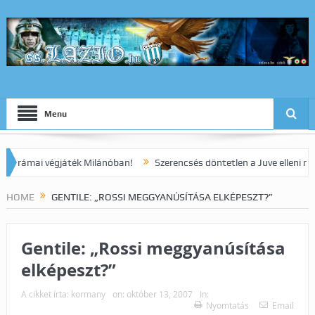
Menu
mai végjáték Milánóban!
Szerencsés döntetlen a Juve elleni rangadó
HOME
GENTILE: „ROSSI MEGGYANÚSÍTÁSA ELKÉPESZT?”
Gentile: „Rossi meggyanúsítása
elképeszt?”
A cikket írta:
kormany
on:
október 13, 2007
In:
Nyomtatás
Email