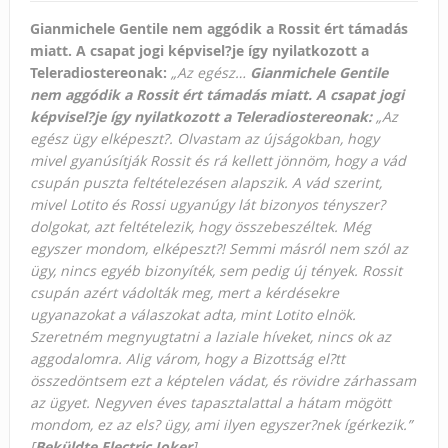
Gianmichele Gentile nem aggódik a Rossit ért támadás
miatt. A csapat jogi képvisel?je így nyilatkozott a
Teleradiostereonak:
„Az egész…
Gianmichele Gentile
nem aggódik a Rossit ért támadás miatt. A csapat jogi
képvisel?je így nyilatkozott a Teleradiostereonak:
„Az
egész ügy elképeszt?. Olvastam az újságokban, hogy
mivel gyanúsítják Rossit és rá kellett jönnöm, hogy a vád
csupán puszta feltételezésen alapszik. A vád szerint,
mivel Lotito és Rossi ugyanúgy lát bizonyos tényszer?
dolgokat, azt feltételezik, hogy összebeszéltek. Még
egyszer mondom, elképeszt?! Semmi másról nem szól az
ügy, nincs egyéb bizonyíték, sem pedig új tények. Rossit
csupán azért vádolták meg, mert a kérdésekre
ugyanazokat a válaszokat adta, mint Lotito elnök.
Szeretném megnyugtatni a laziale híveket, nincs ok az
aggodalomra. Alig várom, hogy a Bizottság el?tt
összedöntsem ezt a képtelen vádat, és rövidre zárhassam
az ügyet. Negyven éves tapasztalattal a hátam mögött
mondom, ez az els? ügy, ami ilyen egyszer?nek ígérkezik.”
[
Beküldte Electric Joker
]