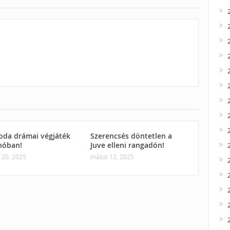
oda drámai végjáték
Szerencsés döntetlen a
nóban!
Juve elleni rangadón!
 20, 2025
május 12, 2025