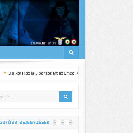
i gólja 3 pontot ért az Empoli vendégeként!
Pedro elnyűhetetlen!:-)
GUTÓBBI BEJEGYZÉSEK