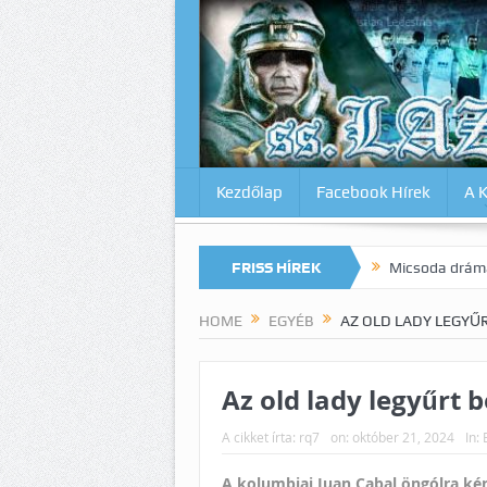
Kezdőlap
Facebook Hírek
A 
magunkat az Inter ellen? Lazio-Lecce 0:1
FRISS HÍREK
Micsoda drámai végjáték M
HOME
EGYÉB
AZ OLD LADY LEGYŰ
Az old lady legyűrt 
A cikket írta:
rq7
on:
október 21, 2024
In:
A kolumbiai Juan Cabal öngólra kén