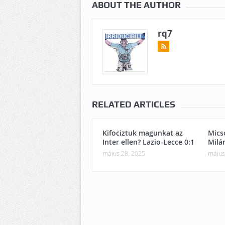
ABOUT THE AUTHOR
rq7
RELATED ARTICLES
Kifociztuk magunkat az
Mics
Inter ellen? Lazio-Lecce 0:1
Milá
május 28, 2025
május