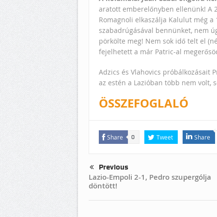
aratott emberelőnyben ellenünk! A 22
Romagnoli elkaszálja Kalulut még a 1
szabadrúgásával bennünket, nem úgy 
pörkölte meg! Nem sok idő telt el (n
fejelhetett a már Patric-al megerősö
Adzics és Vlahovics próbálkozásait Pr
az estén a Lazióban több nem volt, 
ÖSSZEFOGLALÓ
Share
Tweet
Share
0
Previous
Lazio-Empoli 2-1, Pedro szupergólja
döntött!