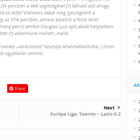
ik percben a VAR segítségével (?) látható volt ahogy
6-os előtt! Vlahovics ekkor még ijjesztgetett a
az 57ik percben, amikor közelről a felső lécet
éhány perc!) amikor Douglas Luiz ajtó ablak helyzetben
dött (?) védelmünk mellett…mellé.
ovedel „varázslatos” kesztűje ártalmatlanította.:-) Ezen
sőt egyáltalán semmi!
AR
Share
Next
Európa Liga: Twente – Lazio 0-2