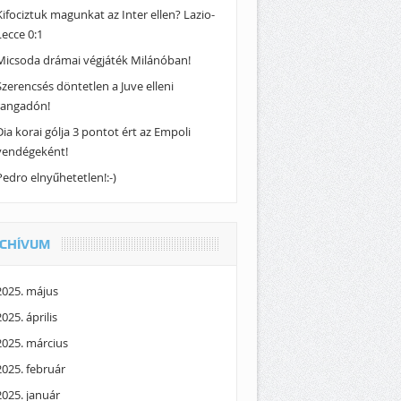
Kifociztuk magunkat az Inter ellen? Lazio-
Lecce 0:1
Micsoda drámai végjáték Milánóban!
Szerencsés döntetlen a Juve elleni
rangadón!
Dia korai gólja 3 pontot ért az Empoli
vendégeként!
Pedro elnyűhetetlen!:-)
CHÍVUM
2025. május
2025. április
2025. március
2025. február
2025. január