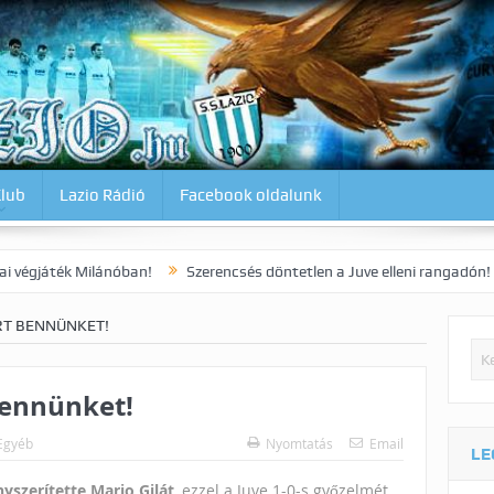
Klub
Lazio Rádió
Facebook oldalunk
ilánóban!
Szerencsés döntetlen a Juve elleni rangadón!
Dia kora
RT BENNÜNKET!
bennünket!
Egyéb
Nyomtatás
Email
LE
yszerítette Mario Gilát
, ezzel a Juve 1-0-s győzelmét