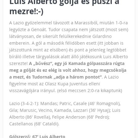
Luis Alberto gólja és puszi a
mezre!:-)
A Lazio győzelemmel távozott a Marassiból, miután 1-0-ra
legyőzte a Genoát. Tudor csapata nem játszott (most sem)
látványosan, de sikerült felülkerekednie Gilardino
emberein. A gól a második félidőben esett (itt jobban is
játszottunk mint az elsőben) és pont a jelenleg legtöbbet
bíráló illetve tárgyalások alatt álló játékosunk Luis Alberto
szerezte!
A „bűvész”, egy jó Kamada gólpasszára rúgta
meg a gólját és ez elég is volt ahhoz, hogy megcsókolja
a mezt, és Tudornak „adja a három pontot”
. A Lazio
figyelme most az Olasz Kupa
Juventus
elleni
visszavágójára irányul. (első meccsen 2:0-ra kikaptunk)
Lazio (3-4-2-1): Mandas; Patric, Casale (46′ Romagnoli),
Gila; Marusic, Vecino, Kamada, Lazzari (36′ Hysaj); Luis
Alberto (86′ Rovella), Felipe Anderson (68′ Pedro);
Castellanos (68′ Cataldi).
Gólszerző: 67′ Luis Alberto