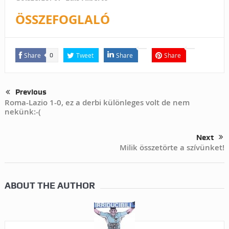
ÖSSZEFOGLALÓ
Share
Tweet
Share
Share
0
Previous
Roma-Lazio 1-0, ez a derbi különleges volt de nem
nekünk:-(
Next
Milik összetörte a szívünket!
ABOUT THE AUTHOR