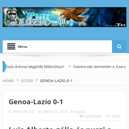
Menu
a drámai végjáték Milánóban!
Szerencsés döntetlen a Juve elleni r
HOME
EGYÉB
GENOA-LAZIO 0-1
Genoa-Lazio 0-1
A cikket írta:
rq7
on:
április 23, 2024
In:
Egyéb
Nyomtatás
Email