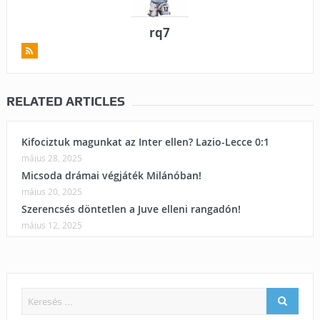
rq7
RELATED ARTICLES
Kifociztuk magunkat az Inter ellen? Lazio-Lecce 0:1
május 28, 2025
Micsoda drámai végjáték Milánóban!
május 20, 2025
Szerencsés döntetlen a Juve elleni rangadón!
május 12, 2025