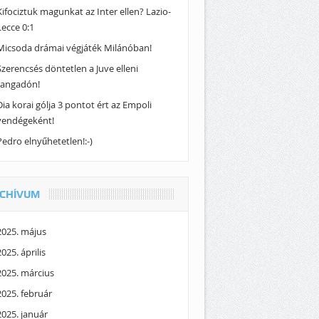
Kifociztuk magunkat az Inter ellen? Lazio-
Lecce 0:1
Micsoda drámai végjáték Milánóban!
Szerencsés döntetlen a Juve elleni
rangadón!
Dia korai gólja 3 pontot ért az Empoli
vendégeként!
Pedro elnyűhetetlen!:-)
CHÍVUM
2025. május
2025. április
2025. március
2025. február
2025. január