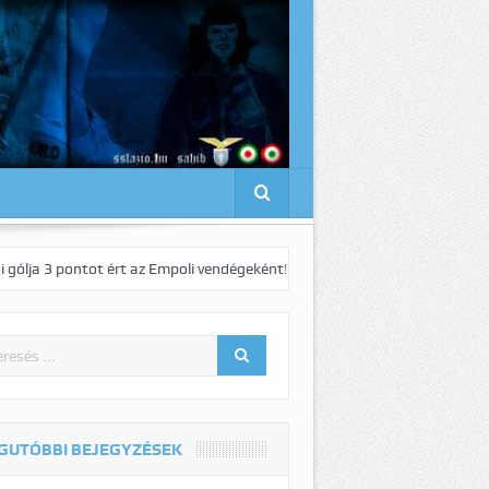
ontot ért az Empoli vendégeként!
Pedro elnyűhetetlen!:-)
1-1-s dö
GUTÓBBI BEJEGYZÉSEK