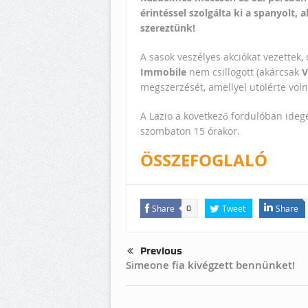
érintéssel szolgálta ki a spanyolt, 
szereztünk!
A sasok
veszélyes akciókat vezettek,
Immobile
nem csillogott (akárcsak
V
megszerzését, amellyel utolérte volna
A Lazio a következő fordulóban ide
szombaton 15 órakor.
ÖSSZEFOGLALÓ
Share
Tweet
Share
0
Previous
Simeone fia kivégzett bennünket!