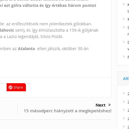
aki ezt gólra váltotta és így értékes három pontot
 de
az erőfeszítéseik nem jelentkeztek gólokban.
lahovic
sem), és így elmúlasztotta a 159-ik góljának
 a Lazio legendáját, Silvio Piolát.
genben az
Atalanta
ellen játszik, október 30-án
AR
Share
Next
15 másodperc hiányzott a meglepetéshez!