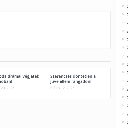
oda drámai végjáték
Szerencsés döntetlen a
nóban!
Juve elleni rangadón!
 20, 2025
május 12, 2025