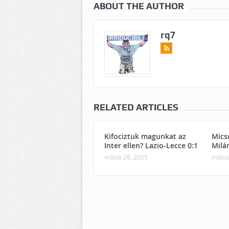
ABOUT THE AUTHOR
rq7
RELATED ARTICLES
Kifociztuk magunkat az
Mics
Inter ellen? Lazio-Lecce 0:1
Milá
május 28, 2025
május