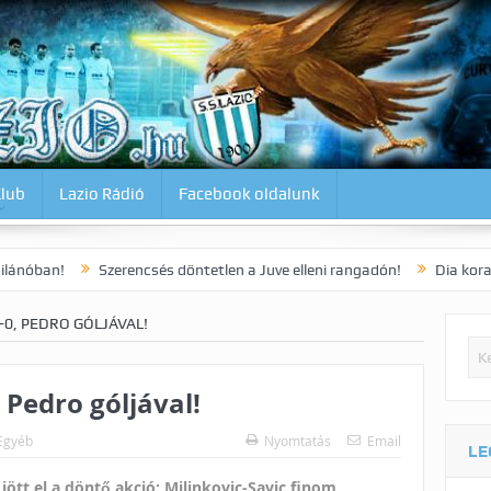
Klub
Lazio Rádió
Facebook oldalunk
Szerencsés döntetlen a Juve elleni rangadón!
Dia korai gólja 3 p
-0, PEDRO GÓLJÁVAL!
 Pedro góljával!
Egyéb
Nyomtatás
Email
LE
ött el a döntő akció: Milinkovic-Savic finom