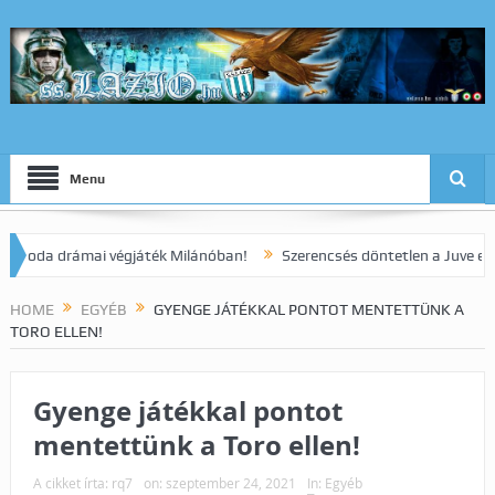
Menu
a drámai végjáték Milánóban!
Szerencsés döntetlen a Juve elleni ra
HOME
EGYÉB
GYENGE JÁTÉKKAL PONTOT MENTETTÜNK A
TORO ELLEN!
Gyenge játékkal pontot
mentettünk a Toro ellen!
A cikket írta:
rq7
on:
szeptember 24, 2021
In:
Egyéb