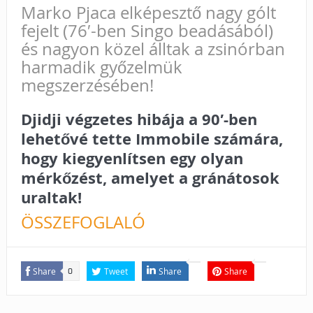
Marko Pjaca elképesztő nagy gólt
fejelt (76′-ben Singo beadásából)
és nagyon közel álltak a zsinórban
harmadik győzelmük
megszerzésében!
Djidji végzetes hibája a 90′-ben
lehetővé tette Immobile számára,
hogy kiegyenlítsen egy olyan
mérkőzést, amelyet a gránátosok
uraltak!
ÖSSZEFOGLALÓ
Share
Tweet
Share
Share
0