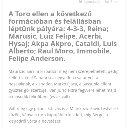
Nyomtatás
Email
A Toro ellen a következő
formációban és felállásban
léptünk pályára: 4-3-3, Reina;
Marusic, Luiz Felipe, Acerbi,
Hysaj; Akpa Akpro, Cataldi, Luis
Alberto; Raul Moro, Immobile,
Felipe Anderson.
Maurizio Sarri a kispadon még nem szerepelhetett, pedig
kellett volna!
Sanabria az egyetlen csatár volt a
hazaiaknak, a kispadon Marko Pjaca, a Sassuolo elleni
győztes gól szerzője, Ivan
Juric extra fegyvere lehet majd
a második félidőben. (és az volt)
Volt még egy pikáns kihívás is a Milinkovic-Savic testvérek
között, Ványa a toro kapujában kezdett, míg Sergej a
kispadról várta a bevetését!