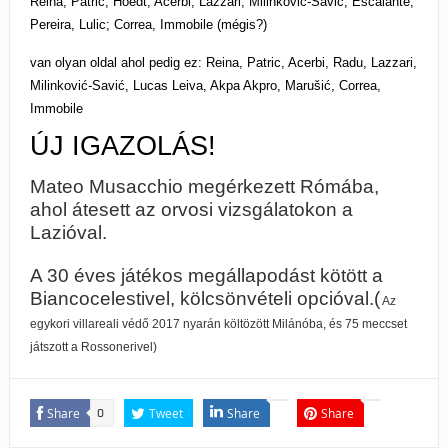
Reina; Patric, Hoedt, Acerbi; Lazzari, Milinkovic-Savic, Escalante,
Pereira, Lulic; Correa, Immobile (mégis?)
van olyan oldal ahol pedig ez: Reina, Patric, Acerbi, Radu, Lazzari,
Milinković-Savić, Lucas Leiva, Akpa Akpro, Marušić, Correa,
Immobile
ÚJ IGAZOLÁS!
Mateo Musacchio megérkezett Rómába,
ahol átesett az orvosi vizsgálatokon a
Lazióval.
A 30 éves játékos megállapodást kötött a
Biancocelestivel, kölcsönvételi opcióval.(
Az
egykori villareali védő 2017 nyarán költözött Milánóba, és 75 meccset
játszott a Rossonerivel)
Share
Tweet
Share
Share
0