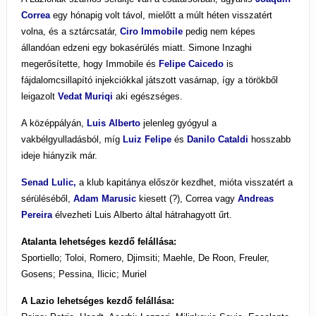
Correa
egy hónapig volt távol, mielőtt a múlt héten visszatért
volna, és a sztárcsatár,
Ciro Immobile
pedig nem képes
állandóan edzeni egy bokasérülés miatt. Simone Inzaghi
megerősítette, hogy Immobile és
Felipe Caicedo
is
fájdalomcsillapító injekciókkal játszott vasárnap, így a törökből
leigazolt
Vedat Muriqi
aki egészséges.
A középpályán,
Luis Alberto
jelenleg gyógyul a
vakbélgyulladásból, míg
Luiz Felipe
és
Danilo Cataldi
hosszabb
ideje hiányzik már.
Senad Lulic,
a klub kapitánya először kezdhet, mióta visszatért a
sérüléséből,
Adam Marusic
kiesett (?), Correa vagy
Andreas
Pereira
élvezheti Luis Alberto által hátrahagyott űrt.
Atalanta lehetséges kezdő felállása:
Sportiello; Toloi, Romero, Djimsiti; Maehle, De Roon, Freuler,
Gosens; Pessina, Ilicic; Muriel
A Lazio lehetséges kezdő felállása: