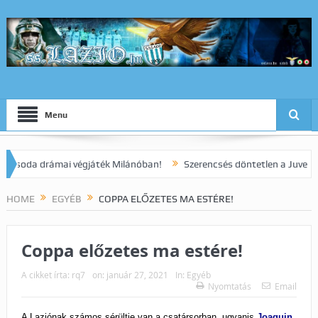
Menu
da drámai végjáték Milánóban!
Szerencsés döntetlen a Juve elleni r
HOME
EGYÉB
COPPA ELŐZETES MA ESTÉRE!
Coppa előzetes ma estére!
A cikket írta:
rq7
on:
január 27, 2021
In:
Egyéb
Nyomtatás
Email
A Laziónak számos sérültje van a csatársorban, ugyanis
Joaquin