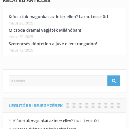
RELATED ARTICLES
Kifociztuk magunkat az Inter ellen? Lazio-Lecce 0:1
május 28, 2025
Micsoda drámai végjáték Milánóban!
május 20, 2025
Szerencsés döntetlen a Juve elleni rangadón!
május 12, 2025
LEGUTÓBBI BEJEGYZÉSEK
Kifociztuk magunkat az Inter ellen? Lazio-Lecce 0:1
Micsoda drámai végjáték Milánóban!