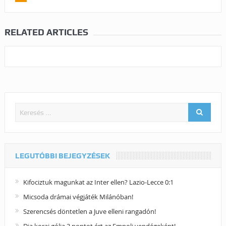
RELATED ARTICLES
LEGUTÓBBI BEJEGYZÉSEK
Kifociztuk magunkat az Inter ellen? Lazio-Lecce 0:1
Micsoda drámai végjáték Milánóban!
Szerencsés döntetlen a Juve elleni rangadón!
Dia korai gólja 3 pontot ért az Empoli vendégeként!