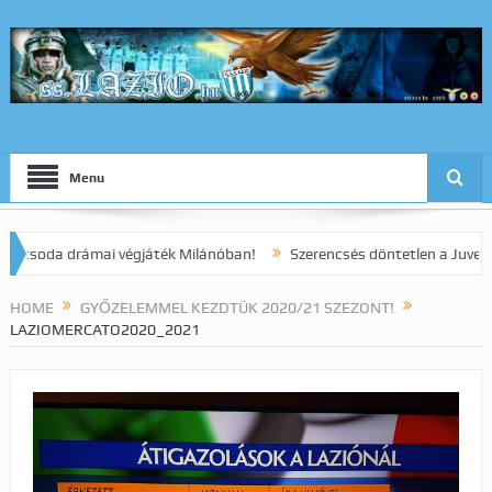
Menu
da drámai végjáték Milánóban!
Szerencsés döntetlen a Juve elleni r
HOME
GYŐZELEMMEL KEZDTÜK 2020/21 SZEZONT!
LAZIOMERCATO2020_2021