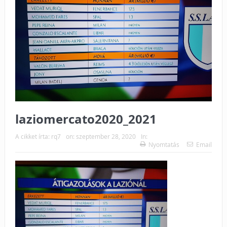
laziomercato2020_2021
A cikket írta:
rq7
on:
szeptember 28, 2020
In:
Nyomtatás
Email