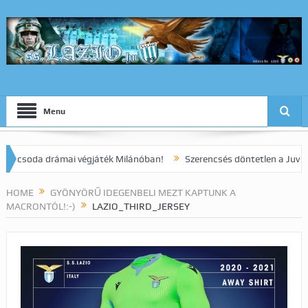
Menu
oda drámai végjáték Milánóban!
Szerencsés döntetlen a Juve elleni
HOME
GYÖNYÖRŰ IDEGENBELI MEZT KAPTUNK A
MACRONTÓL!:-)
LAZIO_THIRD_JERSEY