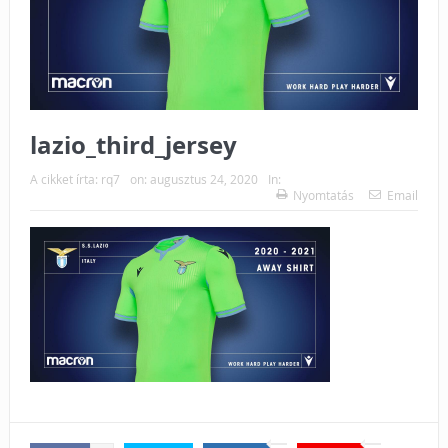
lazio_third_jersey
A cikket írta:
rq7
on:
augusztus 24, 2020
In:
Nyomtatás
Email