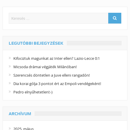
LEGUTÓBBI BEJEGYZÉSEK
Kifociztuk magunkat az Inter ellen? Lazio-Lecce 0:1
Micsoda drámai végjáték Milánóban!
Szerencsés döntetlen a Juve elleni rangadón!
Dia korai gólja 3 pontot ért az Empoli vendégeként!
Pedro elnyűhetetlen!:-)
ARCHÍVUM
2025. május