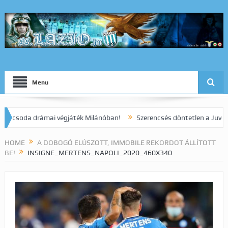
Menu
da drámai végjáték Milánóban!
Szerencsés döntetlen a Juve elleni 
HOME
A DOBOGÓ ELÚSZOTT, IMMOBILE REKORDOT ÁLLÍTOTT
BE!
INSIGNE_MERTENS_NAPOLI_2020_460X340