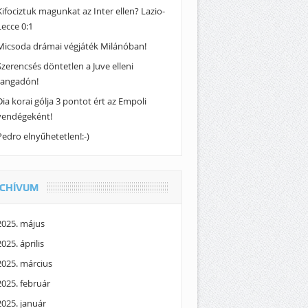
Kifociztuk magunkat az Inter ellen? Lazio-
Lecce 0:1
Micsoda drámai végjáték Milánóban!
Szerencsés döntetlen a Juve elleni
rangadón!
Dia korai gólja 3 pontot ért az Empoli
vendégeként!
Pedro elnyűhetetlen!:-)
CHÍVUM
2025. május
2025. április
2025. március
2025. február
2025. január