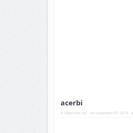
acerbi
A cikket írta:
rq7
on:
november 07, 2019
I