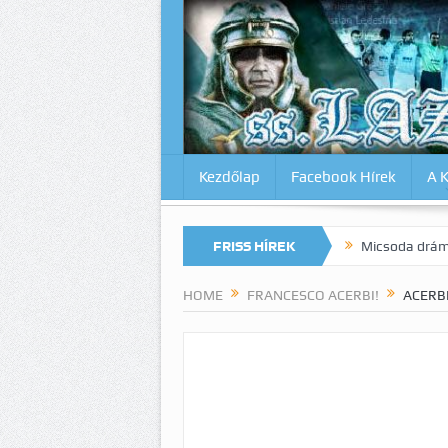
Kezdőlap
Facebook Hírek
A 
 magunkat az Inter ellen? Lazio-Lecce 0:1
FRISS HÍREK
Micsoda drámai végjáték 
HOME
FRANCESCO ACERBI!
ACERB