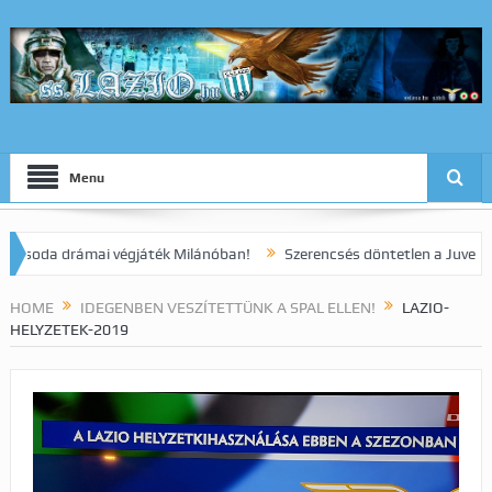
Menu
a drámai végjáték Milánóban!
Szerencsés döntetlen a Juve elleni r
HOME
IDEGENBEN VESZÍTETTÜNK A SPAL ELLEN!
LAZIO-
HELYZETEK-2019