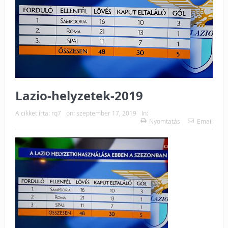
Lazio-helyzetek-2019
A cikket írta:
rq7
on:
szeptember 17, 2019
In:
Nyomtatás
Email