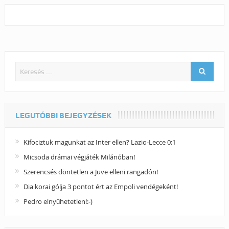
LEGUTÓBBI BEJEGYZÉSEK
Kifociztuk magunkat az Inter ellen? Lazio-Lecce 0:1
Micsoda drámai végjáték Milánóban!
Szerencsés döntetlen a Juve elleni rangadón!
Dia korai gólja 3 pontot ért az Empoli vendégeként!
Pedro elnyűhetetlen!:-)