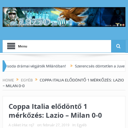
Menu
da drámai végjáték Milánóban!
Szerencsés döntetlen a Juve elleni r
HOME
EGYÉB
COPPA ITALIA ELŐDÖNTŐ 1 MÉRKŐZÉS: LAZIO
– MILAN 0-0
Coppa Italia elődöntő 1
mérkőzés: Lazio – Milan 0-0
A cikket írta:
rq7
on:
február 27, 2019
In:
Egyéb