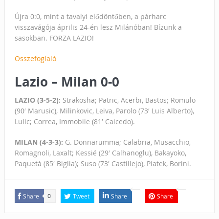
Újra 0:0, mint a tavalyi elődöntőben, a párharc
visszavágója április 24-én lesz Milánóban! Bízunk a
sasokban. FORZA LAZIO!
Összefoglaló
Lazio – Milan 0-0
LAZIO (3-5-2):
Strakosha; Patric, Acerbi, Bastos; Romulo
(90′ Marusic), Milinkovic, Leiva, Parolo (73′ Luis Alberto),
Lulic; Correa, Immobile (81′ Caicedo).
MILAN (4-3-3):
G. Donnarumma; Calabria, Musacchio,
Romagnoli, Laxalt; Kessié (29′ Calhanoglu), Bakayoko,
Paquetà (85′ Biglia); Suso (73′ Castillejo), Piatek, Borini.
Share
Tweet
Share
Share
0