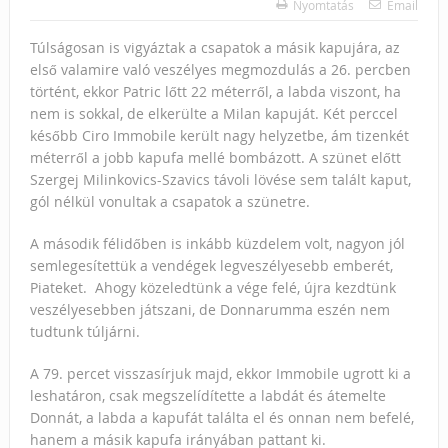
Nyomtatás
Email
Túlságosan is vigyáztak a csapatok a másik kapujára, az
első valamire való veszélyes megmozdulás a 26. percben
történt, ekkor Patric lőtt 22 méterről, a labda viszont, ha
nem is sokkal, de elkerülte a Milan kapuját. Két perccel
később Ciro Immobile került nagy helyzetbe, ám tizenkét
méterről a jobb kapufa mellé bombázott. A szünet előtt
Szergej Milinkovics-Szavics távoli lövése sem talált kaput,
gól nélkül vonultak a csapatok a szünetre.
A második félidőben is inkább küzdelem volt, nagyon jól
semlegesítettük a vendégek legveszélyesebb emberét,
Piateket. Ahogy közeledtünk a vége felé, újra kezdtünk
veszélyesebben játszani, de Donnarumma eszén nem
tudtunk túljárni.
A 79. percet visszasírjuk majd, ekkor Immobile ugrott ki a
leshatáron, csak megszelídítette a labdát és átemelte
Donnát, a labda a kapufát találta el és onnan nem befelé,
hanem a másik kapufa irányában pattant ki.