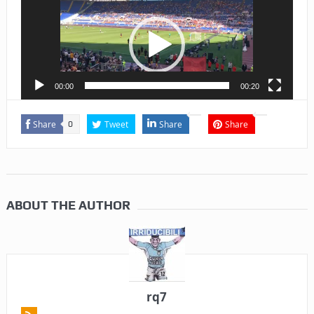
00:00
00:20
Share
Tweet
Share
Share
0
ABOUT THE AUTHOR
rq7