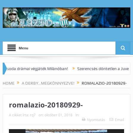
Menu
da drámai végjáték Milánóban!
Szerencsés döntetlen a Juve elleni 
HOME
A DERBY…MEGKÖNNYEZVE!
ROMALAZIO-20180929-
romalazio-20180929-
A cikket írta:
rq7
on:
október 01, 2018
In:
Nyomtatás
Email
Videólejátszó