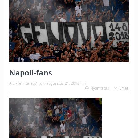
Napoli-fans
A cikket írta:
rq7
on:
augusztus 21, 2018
In:
Nyomtatás
Email