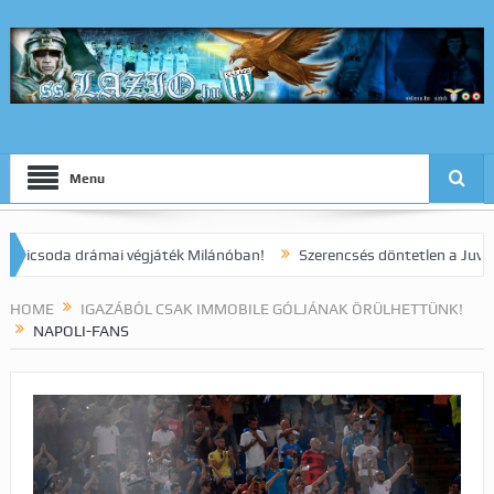
Menu
oda drámai végjáték Milánóban!
Szerencsés döntetlen a Juve elleni 
HOME
IGAZÁBÓL CSAK IMMOBILE GÓLJÁNAK ÖRÜLHETTÜNK!
NAPOLI-FANS