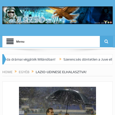
Menu
ámai végjáték Milánóban!
Szerencsés döntetlen a Juve elleni rangad
HOME
EGYÉB
LAZIO-UDINESE ELHALASZTVA!