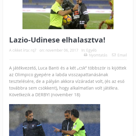
Lazio-Udinese elhalasztva!
A cikket írta:
rq7
on:
november 06, 2017
In:
Egyéb
Nyomtatás
Email
A játékvezető, Luca Banti és a két „csk” többször is kijöttek
az Olimpico gyepére a labda visszapattanásának
tesztelésére, de a pályán akkora vízáradat volt, (és az eső
továbbra sem csökkent), hogy alkalmatlan volt játékra.
Következik a DERBY! (november 18)