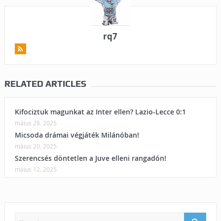
rq7
RELATED ARTICLES
Kifociztuk magunkat az Inter ellen? Lazio-Lecce 0:1
május 28, 2025
Micsoda drámai végjáték Milánóban!
május 20, 2025
Szerencsés döntetlen a Juve elleni rangadón!
május 12, 2025