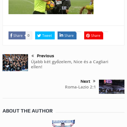
Share
Tweet
Share
Share
0
Previous
Újabb két győzelem, Nice és a Cagliari
ellen!
Next
Roma-Lazio 2:1
ABOUT THE AUTHOR