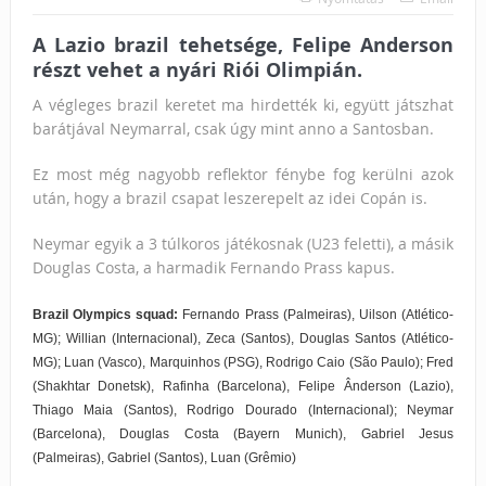
A Lazio brazil tehetsége,
Felipe Anderson
részt vehet a nyári Riói Olimpián.
A végleges brazil keretet ma hirdették ki, együtt játszhat
barátjával Neymarral, csak úgy mint anno a Santosban.
Ez most még nagyobb reflektor fénybe fog kerülni azok
után, hogy a brazil csapat leszerepelt az idei Copán is.
Neymar egyik a 3 túlkoros játékosnak (U23 feletti), a másik
Douglas Costa, a harmadik Fernando Prass kapus.
Brazil Olympics squad:
Fernando Prass (Palmeiras), Uilson (Atlético-
MG); Willian (Internacional), Zeca (Santos), Douglas Santos (Atlético-
MG); Luan (Vasco), Marquinhos (PSG), Rodrigo Caio (São Paulo); Fred
(Shakhtar Donetsk), Rafinha (Barcelona), Felipe Ânderson (Lazio),
Thiago Maia (Santos), Rodrigo Dourado (Internacional); Neymar
(Barcelona), Douglas Costa (Bayern Munich), Gabriel Jesus
(Palmeiras), Gabriel (Santos), Luan (Grêmio)