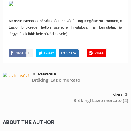
Marcelo Bielsa
edző várhatóan hétvégén fog megérkezni Rómába, a
Lazio főnöksége hétfőn szeretné hivatalosan is bemutatni. (a
tárgyalások több hete húzódtak vele)
Share
Tweet
Share
Share
0
Previous
Bréking! Lazio mercato
Next
Bréking! Lazio mercato (2)
ABOUT THE AUTHOR