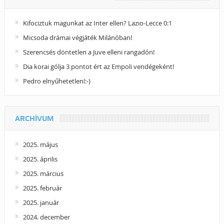
Kifociztuk magunkat az Inter ellen? Lazio-Lecce 0:1
Micsoda drámai végjáték Milánóban!
Szerencsés döntetlen a Juve elleni rangadón!
Dia korai gólja 3 pontot ért az Empoli vendégeként!
Pedro elnyűhetetlen!:-)
ARCHÍVUM
2025. május
2025. április
2025. március
2025. február
2025. január
2024. december