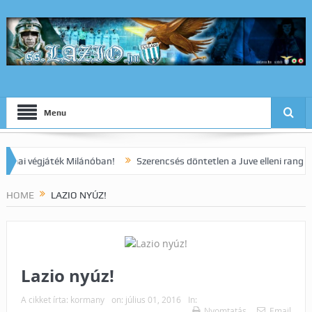
Menu
 végjáték Milánóban!
Szerencsés döntetlen a Juve elleni rangadón!
HOME
LAZIO NYÚZ!
Lazio nyúz!
A cikket írta:
kormany
on:
július 01, 2016
In:
Nyomtatás
Email